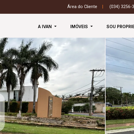
Área do Cliente
|
(034) 3256-
A IVAN
IMÓVEIS
SOU PROPRI