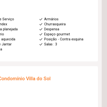
e Serviço
Armários
index
Churrasqueira
a planejada
Despensa
rio
Espaço gourmet
a aquecida
Posição - Contra esquina
e Jantar
Salas : 3
da
Condomínio Villa do Sol