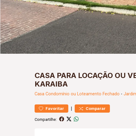
CASA PARA LOCAÇÃO OU V
KARAIBA
Casa
Condomínio ou Loteamento Fechado
-
Jardi
|
Favoritar
Comparar
Compartilhe: