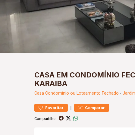
CASA EM CONDOMÍNIO FEC
KARAIBA
Casa
Condomínio ou Loteamento Fechado
-
Jardi
|
Favoritar
Comparar
Compartilhe: