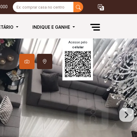
3000
ETÁRIO
INDIQUE E GANHE
Acesse pelo
celular