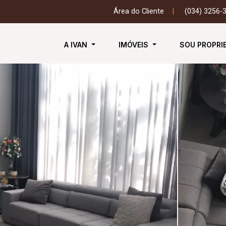
Área do Cliente
|
(034) 3256-
A IVAN
IMÓVEIS
SOU PROPRI