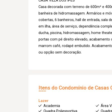
CASA VILLA DOS IPÊS
Casa decorada com terreno de 600m² e 400m²
banheira de hidromassagem. Armários e móvei
cobertas, 6 banheiros, hall de entrada, sala 
em ilha, área de serviço, dependência comp
ducha, piscina, hidromassagem, home theater
portas com pé direito elevado, acabamento de
marrom café, rodapé embutido. Acabamento 
ou opção sem decoração.
Itens do Condomínio de Casas
Lazer
Academia
Área V
Quadra Poliesportiva
Quadra