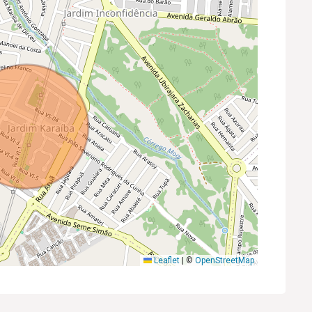
Leaflet
|
©
OpenStreetMap