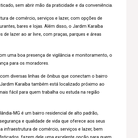
isticado, sem abrir mão da praticidade e da conveniência.
tura de comércio, serviços e lazer, com opções de
antes, bares e lojas. Além disso, o Jardim Karaíba
de lazer ao ar livre, com praças, parques e áreas
 com uma boa presença de vigilância e monitoramento, o
rança para os moradores.
o, com diversas linhas de ônibus que conectam o bairro
o Jardim Karaíba também está localizado próximo ao
ais fácil para quem trabalha ou estuda na região
ândia-MG é um bairro residencial de alto padrão,
 segurança e qualidade de vida que oferece aos seus
a infraestrutura de comércio, serviços e lazer, bem
isticados, fazem dele uma excelente opção para quem