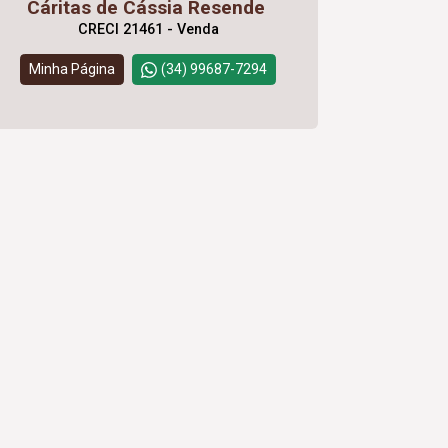
Cáritas de Cássia Resende
CRECI 21461 - Venda
Minha Página
(34) 99687-7294