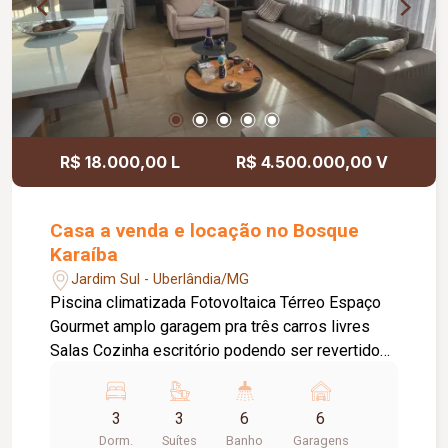
R$ 18.000,00 L
R$ 4.500.000,00 V
Casa a venda e locação no Bosque
Karaíba
Jardim Sul - Uberlândia/MG
Piscina climatizada Fotovoltaica Térreo Espaço
Gourmet amplo garagem pra três carros livres
Salas Cozinha escritório podendo ser revertido
para suite área de serviço com banheiro Segundo
piso: três suítes espaçosas, sendo uma master
3
3
6
6
Equipadas com armários, ar condicionado jardim
Dorm.
Suítes
Banho
Garagens
com aspersão automática.