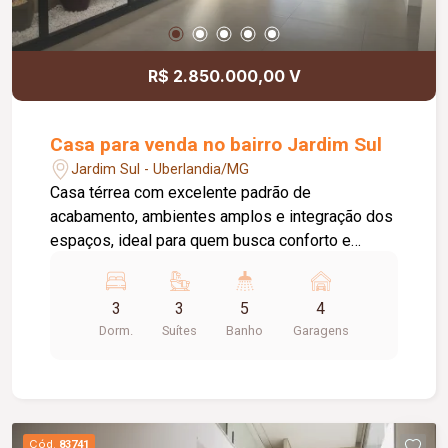
R$ 2.850.000,00 V
Casa para venda no bairro Jardim Sul
Jardim Sul - Uberlandia/MG
Casa térrea com excelente padrão de
acabamento, ambientes amplos e integração dos
espaços, ideal para quem busca conforto e
praticidade. O imóvel conta com: 03 suítes
completas com armários planejados e ar-
3
3
5
4
condicionado; 01 suíte máster com closet; 02
Dorm.
Suítes
Banho
Garagens
salas amplas integradas; Cozinha funcional; Área
de serviço independente; 412,50 m² de terreno;
225,00 m² de área construída; Área de lazer:
Varanda gourmet com churrasqueira integrada;
SPA aquecido; Solarium; Quintal privativo com
Cód.
83741