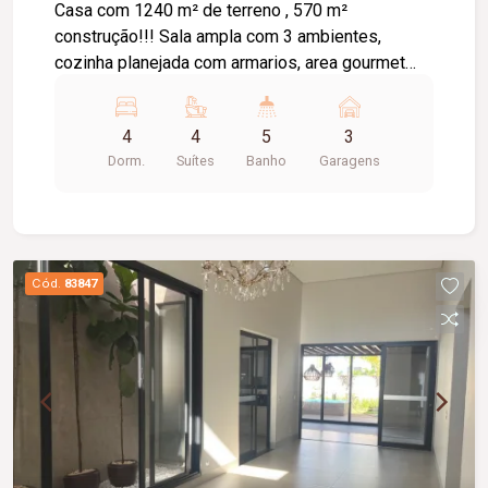
Casa com 1240 m² de terreno , 570 m²
construção!!! Sala ampla com 3 ambientes,
cozinha planejada com armarios, area gourmet
montada e piscina!! Casa com 4 suites + 2
escritorios todos com planejados e suite
4
4
5
3
principal na parte terrea!!! R$ 7.500.000
Dorm.
Suítes
Banho
Garagens
ALAMEDA IRENE 60
Cód.
83847