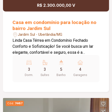
R$ 2.300.000,00 V
Casa em condomínio para locação no
bairro Jardim Sul
Jardim Sul - Uberlândia/MG
Linda Casa Térrea em Condomínio Fechado
Conforto e Sofisticação! Se você busca um lar
elegante, confortável e seguro, essa é a
oportunidade perfeita! Apresentamos essa linda
casa térrea em um dos melhores condomínios
3
3
5
4
fechados da região. Com 410 metros² de terreno
Dorm.
Suítes
Banho
Garagens
e 240 metros² de construção, esse imóvel foi
planejado para oferecer funcionalidade e
sofisticação em cada detalhe. Destaques do
imóvel: 03 suítes, incluindo uma máster com
closet para o seu máximo conforto. Sala de TV
Cód.
74457
ampla com espaço para home office, ideal para