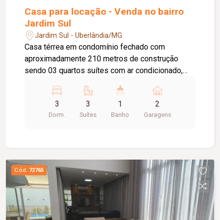
Casa para locação - Venda no bairro
Jardim Sul
Jardim Sul - Uberlândia/MG
Casa térrea em condomínio fechado com
aproximadamente 210 metros de construção
sendo 03 quartos suítes com ar condicionado,
sala em 02 ambientes com pé direito duplo e ar
condicionado, cozinha planejada com cooktop/
3
3
1
2
forno e micro-ondas integrada a espaço gourmet,
Dorm.
Suítes
Banho
Garagens
lavanderia coberta, piscina aquecida com cascata,
ducha, banheiro externo, 02 vagas de garagem.
Condomínio com portaria 24hrs, academia,
piscina, quadras esportivas, playground.
Cód.
72765