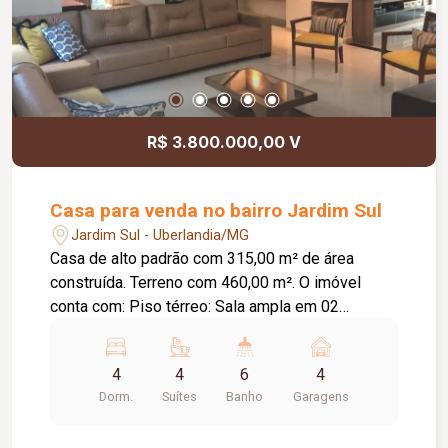
R$ 3.800.000,00 V
Casa para venda no bairro Jardim Sul
Jardim Sul - Uberlandia/MG
Casa de alto padrão com 315,00 m² de área
construída. Terreno com 460,00 m². O imóvel
conta com: Piso térreo: Sala ampla em 02
ambientes com pé-direito duplo; Sala de TV
independente; 01 suíte; Lavabo; Cozinha
4
4
6
4
espaçosa com despensa; Varanda gourmet
Dorm.
Suítes
Banho
Garagens
integrada com churrasqueira; Ofurô com deck;
Área de serviço completa; 04 vagas de garagem,