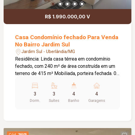
R$ 1.990.000,00 V
Casa Condomínio fechado Para Venda
No Bairro Jardim Sul
Jardim Sul - Uberlândia/MG
Residência: Linda casa térrea em condomínio
fechado, com 240 m² de área construída em um
terreno de 415 m² Mobiliada, porteira fechada. 03
suítes espaçosas, incluindo uma suíte master
com closet. Lavabo Sala em 2 ambientes Cozinha
3
3
4
4
com móveis planejados separada da área
Dorm.
Suítes
Banho
Garagens
gourmet Área gourmet integrada à piscina,
criando um ambiente perfeito para lazer e
confraternizações. Condomínio: Academia com
equipamentos de qualidade. 01 quadra de tênis
01 quadra poliesportiva Piscina com
Cód.
76505