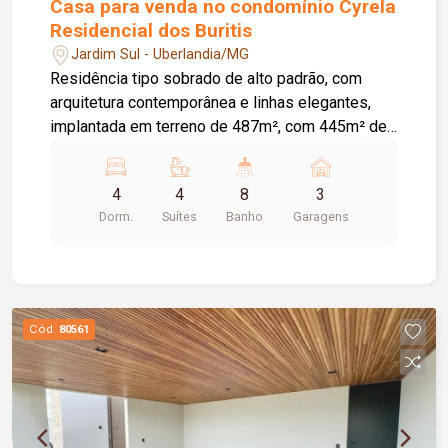
Casa para venda no condomínio Cyrela
Residencial dos Buritis
Jardim Sul - Uberlandia/MG
Residência tipo sobrado de alto padrão, com
arquitetura contemporânea e linhas elegantes,
implantada em terreno de 487m², com 445m² de
área construída, distribuída de forma harmoniosa
em dois pavimentos. O projeto foi
4
4
8
3
cuidadosamente concebido para oferecer
Dorm.
Suítes
Banho
Garagens
conforto, funcionalidade, sofisticação e
tecnologia, aliado a acabamentos nobres e
soluções construtivas de excelência. Destaque
para a vista permanente para área de
preservação ambiental (APP), que proporciona
Cód.
80561
privacidade e integração com a natureza.
PAVIMENTO SUPERIOR | ÁREA ÍNTIMA Área
reservada ao descanso e privacidade, composta
por: 04 suítes, todas com closet, sendo 01 suíte
master; Piso vinílico de alto desempenho, com