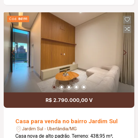
sendo 02 cobertas; Piso superior: 03 suítes,
sendo 01 suíte máster com closet; Escritório;
Sacada; Diferenciais: Aquecimento solar; Energia
Cód.
84191
fotovoltaica; Marcenaria planejada em todos os
ambientes; Rebaixamento em gesso; Paisagismo
completo; Ar-condicionado; Área de lazer: Campo
de futebol; Quadra poliesportiva; Playground;
Ambientes amplos, sofisticados e planejados
para oferecer conforto, lazer e qualidade de vida
para toda a família.
R$ 2.790.000,00 V
Casa para venda no bairro Jardim Sul
Jardim Sul - Uberlândia/MG
Casa nova de alto padrão. Terreno: 438,95 m²;