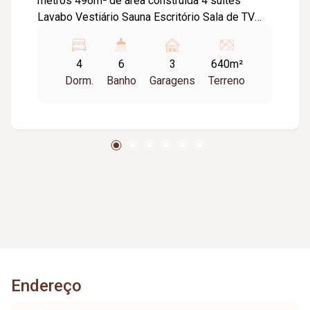
metros 496m² de área construída 4 suítes
Lavabo Vestiário Sauna Escritório Sala de TV
Salas amplas Área gourmet Cozinha Área de
serviço e banheiro de empregada Piscina
4
6
3
640m²
aquecida Garagem para 3 caminhonetes Pontos
Dorm.
Banho
Garagens
Terreno
de ar condicionado na sala e quartos
Endereço