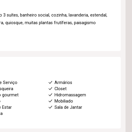
3 suítes, banheiro social, cozinha, lavanderia, estendal,
, quiosque, muitas plantas frutíferas, paisagismo
e Serviço
Armários
squeira
Closet
o gourmet
Hidromassagem
o
Mobiliado
e Estar
Sala de Jantar
da