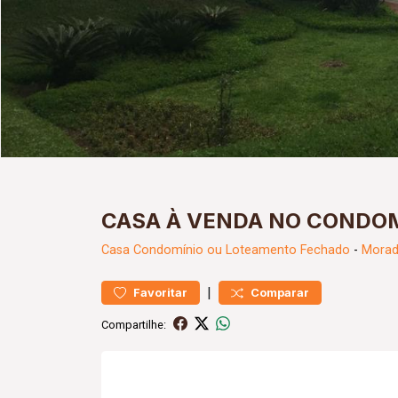
CASA À VENDA NO CONDOM
Casa
Condomínio ou Loteamento Fechado
-
Morad
|
Favoritar
Comparar
Compartilhe: