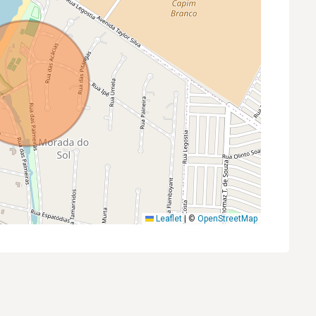
Leaflet
|
©
OpenStreetMap