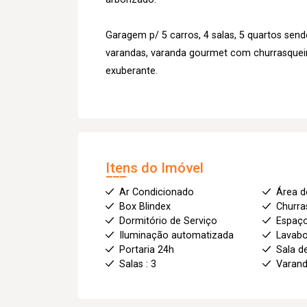
Garagem p/ 5 carros, 4 salas, 5 quartos sendo 
varandas, varanda gourmet com churrasqueira
exuberante.
Itens do Imóvel
Ar Condicionado
Área d
Box Blindex
Churra
Dormitório de Serviço
Espaç
Iluminação automatizada
Lavab
Portaria 24h
Sala d
Salas : 3
Varan