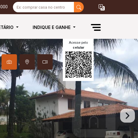
3000
ETÁRIO
INDIQUE E GANHE
Acesse pelo
celular