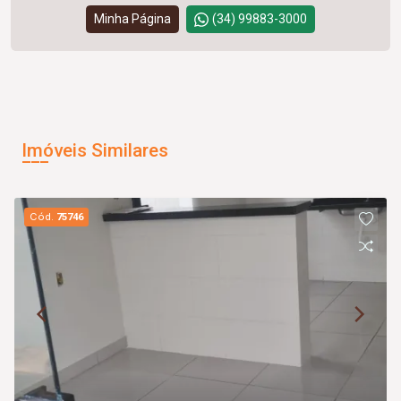
Minha Página
(34) 99883-3000
Imóveis Similares
Cód.
75746