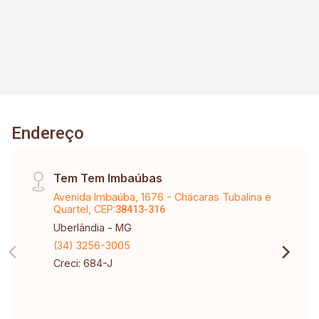
500 M De Distância Grande Potencial De
Valorização, Com 3 Novos Loteamentos
Implantados Muito Próximos. Financiamento
Pela Caixa Econômica Federal.
Endereço
Tem Tem Imbaúbas
Avenida Imbaúba, 1676 - Chácaras Tubalina e
Quartel, CEP:
38413-316
Uberlândia - MG
(34) 3256-3005
Creci: 684-J