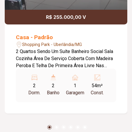
R$ 255.000,00 V
Casa - Padrão
Shopping Park - Uberlândia/MG
2 Quartos Sendo Um Suíte Banheiro Social Sala
Cozinha Área De Serviço Coberta Com Madeira
Peroba E Telha De Primeira Área Livre Nas
Laterais Casa 1: 2 Vagas De Garagem. Casas 2
E 3: 1 Vaga Garagem Lage Maciça Em Concreto
2
2
1
54m²
Armado Área Construída: 53,5 M2. Localização
Dorm.
Banho
Garagem
Const.
Privilegiada: A 50 M Da Principal Avenida Do
Bairro, Boulanger Da Fonseca, Com Ubs (Posto
De Saúde), Escolas (Duas Escolas Municipais A
100 M Da Casa), Oficinas, Supermercados,
Sacolões, Academia, Restaurantes, Farmácias,
Shoppings E Muito Mais! Super Maxxi A Apenas