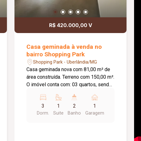
R$ 420.000,00 V
Casa geminada à venda no
bairro Shopping Park
Shopping Park - Uberlândia/MG
Casa geminada nova com 81,00 m² de
área construída. Terreno com 150,00 m².
O imóvel conta com: 03 quartos, sendo
01 suíte; Sala individual; Cozinha
individual; Banheiro social; Lavanderia;
3
1
2
1
Estacionamento; Diferenciais: Porta
Dorm.
Suite
Banho
Garagem
pivotante na sala com 1,20 m; Pé-
direito de 3,10 m de altura; Janelas em
blindex, sendo a da sala com 2,00 m; 02
jardins de inverno; Piso em porcelanato;