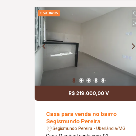
garagem; Diferenciais: Bancadas em
granito preto; Piso em porcelanato;
Cód.
84335
Projeto moderno de iluminação em LED;
Nichos embutidos nos banheiros;
Boxes em vidro temperado; Armários
planejados nos banheiros; Fachada
moderna com revestimento em pedras
naturais; Sistema de alarme instalado;
Sistema de câmeras de monitoramento;
Cerca concertina em todo o perímetro;
Excelente opção para quem busca uma
casa nova, moderna e funcional.
R$ 219.000,00 V
Casa para venda no bairro
Segismundo Pereira
Segismundo Pereira - Uberlândia/MG
Casa. O imóvel conta com: 01