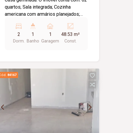
quartos; Sala integrada; Cozinha
americana com armários planejados;
Banheiro social com box em blindex e
armários; Área de serviço; Corredor
2
1
1
48.53 m²
lateral; 01 vaga de garagem coberta;
Dorm.
Banho
Garagem
Const.
Diferenciais: Imóvel moderno, funcional
e pronto para morar.
Cód.
84167