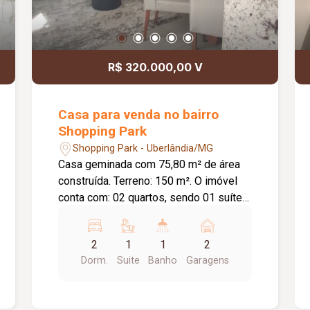
Morgana e torneiras gourmet; Portas
internas brancas; Portas automatizadas
com comando via Alexa e 2,40 metros
de altura; Preparação completa para
R$ 320.000,00 V
aquecimento solar e água quente e fria;
Paisagismo completo; Imóvel novo,
pronto para morar.
Casa para venda no bairro
Shopping Park
Shopping Park - Uberlândia/MG
Casa geminada com 75,80 m² de área
construída. Terreno: 150 m². O imóvel
conta com: 02 quartos, sendo 01 suíte
com ponto para ar-condicionado; Sala
de TV; Sala de jantar; Hall de entrada;
2
1
1
2
Jardim de inverno; Cozinha ampla com
Dorm.
Suite
Banho
Garagens
móveis planejados; Quintal com jardim;
01 vaga de garagem; Diferenciais:
Sistema de câmeras de segurança com