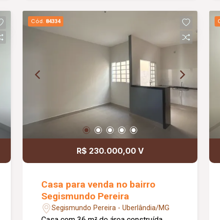
monitoramento na entrada e no jardim;
Interfone; Piso em porcelanato;
Cód.
84334
Ambientes modernos, bem distribuídos
e funcionais, proporcionando conforto e
praticidade para toda a família.
R$ 230.000,00 V
Casa para venda no bairro
Segismundo Pereira
Segismundo Pereira - Uberlândia/MG
Casa com 36 m² de área construída.