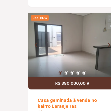
81,00m2. Metragem Terreno: 150,00m2.
Em fase de acabamento, entrega em
dois Meses. As Fotos são meramente
Cód.
84762
ilustrativas.
R$ 390.000,00 V
Casa geminada à venda no
bairro Laranjeiras