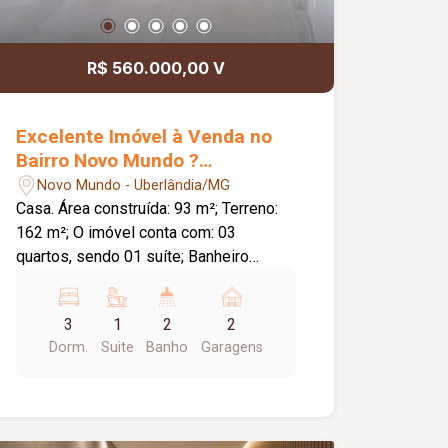
R$ 560.000,00 V
Excelente Imóvel à Venda no
Bairro Novo Mundo ?
Uberlândia/MG
Novo Mundo - Uberlândia/MG
Casa. Área construída: 93 m²; Terreno:
162 m²; O imóvel conta com: 03
quartos, sendo 01 suíte; Banheiro
social; Sala ampla; Cozinha integrada;
Lavanderia independente; 02 vagas de
3
1
2
2
garagem; Diferenciais: Excelente
Dorm.
Suite
Banho
Garagens
padrão de acabamento.