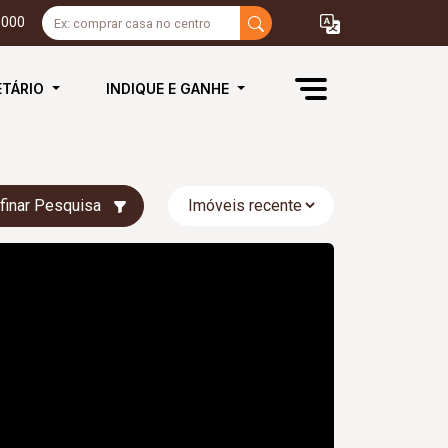
3000
ETÁRIO
INDIQUE E GANHE
finar Pesquisa