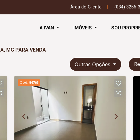
Área do Cliente
|
(034) 3256-
A IVAN
IMÓVEIS
SOU PROPRI
IA, MG PARA VENDA
Outras Opções
Re
Cód.
84765