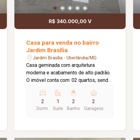
R$ 340.000,00 V
Casa para venda no bairro
Jardim Brasília
Jardim Brasília - Uberlândia/MG
Casa geminada com arquitetura
moderna e acabamento de alto padrão.
O imóvel conta com: 02 quartos, sendo
01 suíte; Cozinha americana com
balcão; Banheiros com nicho e
2
1
2
2
revestimento moderno; Área de serviço
Dorm.
Suite
Banho
Garagens
coberta; Até 03 vagas de garagem;
Diferenciais: Pé-direito de 3 metros;
Janelas e portas em vidro com metais
pretos; Acabamento em gesso com