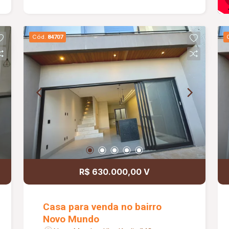
Molduras em gesso nos tetos; Projeto
moderno e funcional; Informações
complementares: Imóvel em fase de
Cód.
84707
acabamento, com previsão de entrega
em aproximadamente 02 meses. As
Fotos são meramente ilustrativas.
R$ 630.000,00 V
Casa para venda no bairro
Novo Mundo