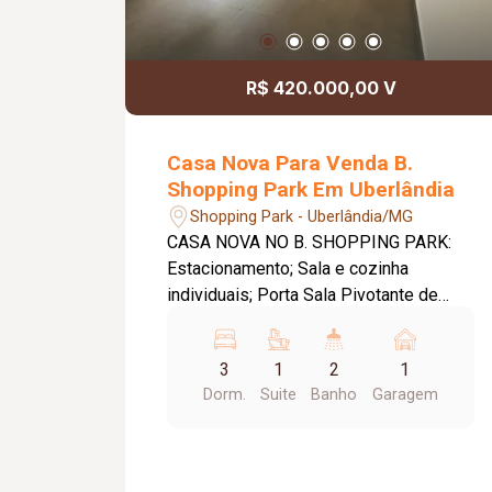
R$ 420.000,00 V
Casa Nova Para Venda B.
Shopping Park Em Uberlândia
Shopping Park - Uberlândia/MG
CASA NOVA NO B. SHOPPING PARK:
Estacionamento; Sala e cozinha
individuais; Porta Sala Pivotante de
1,20m; Três quartos sendo um com
suíte; Banheiro social; Cozinha;
3
1
2
1
Lavanderia; Pé Direito de 3,10m de
Dorm.
Suite
Banho
Garagem
altura; Janelas em Blindex sendo janela
da sala com 2,00m; Dois jardins de
inverno; Piso em Porcelanato; Molduras
em Gesso tetos; Metragem Construída: