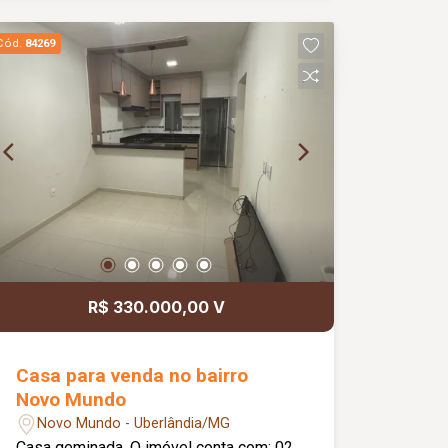
combustível, padaria, farmácia, escolas
e serviços da região.
Cód.
84269
R$ 330.000,00 V
Casa para venda no bairro
Novo Mundo
Novo Mundo - Uberlândia/MG
Casa geminada. O imóvel conta com: 02