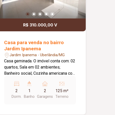
Morgana e torneiras gourmet; Portas
internas brancas; Portas automatizadas
com comando via Alexa e 2,40 metros
de altura; Preparação completa para
R$ 310.000,00 V
aquecimento solar e água quente e fria;
Paisagismo completo; Imóvel novo,
pronto para morar.
Casa para venda no bairro
Jardim Ipanema
Jardim Ipanema - Uberlândia/MG
Casa geminada. O imóvel conta com: 02
quartos; Sala em 02 ambientes;
Banheiro social; Cozinha americana com
pia e bancada em granito; Área de
serviço externa coberta; Quintal; 02
2
1
2
125 m²
vagas de garagem; Diferenciais: Portas
Dorm.
Banho
Garagens
Terreno
e janelas em blindex; Piso em
porcelanato; Localização privilegiada,
próxima a aeroporto, posto de