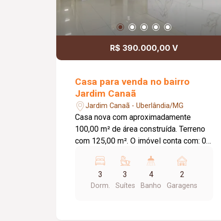
R$ 390.000,00 V
Casa para venda no bairro
Jardim Canaã
Jardim Canaã - Uberlândia/MG
Casa nova com aproximadamente
100,00 m² de área construída. Terreno
com 125,00 m². O imóvel conta com: 03
suítes, todas com jardim de inverno;
Sala ampla integrada à cozinha
3
3
4
2
gourmet; Banheiro social; Cozinha
Dorm.
Suítes
Banho
Garagens
gourmet com ilha central revestida em
porcelanato; Churrasqueira integrada;
Lavanderia independente; 02 vagas de