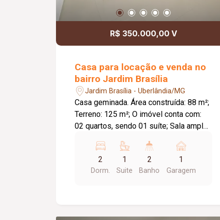
R$ 350.000,00 V
Casa para locação e venda no
bairro Jardim Brasília
Jardim Brasília - Uberlândia/MG
Casa geminada. Área construída: 88 m²;
Terreno: 125 m²; O imóvel conta com:
02 quartos, sendo 01 suíte; Sala ampla;
Cozinha; Banheiro social; Lavanderia;
Garagem; Diferenciais: Portas e janelas
2
1
2
1
em blindex, proporcionando excelente
Dorm.
Suite
Banho
Garagem
iluminação natural; Cerca de concertina
para maior segurança.