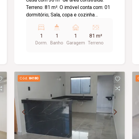
Terreno: 81 m². O imóvel conta com: 01
dormitório; Sala, copa e cozinha
integradas; Área de serviço; Lavanderia;
01 vaga de garagem; Diferenciais:
1
1
1
81 m²
Ambientes integrados, proporcionando
Dorm.
Banho
Garagem
Terreno
melhor aproveitamento dos espaços.
Cód.
84180