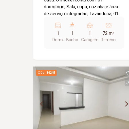
dormitório; Sala, copa, cozinha e área
de serviço integradas; Lavanderia; 01
vaga de garagem; Diferenciais:
Localização próxima a terminal da
1
1
1
72 m²
região; Ambientes integrados,
Dorm.
Banho
Garagem
Terreno
proporcionando melhor aproveitamento
dos espaços.
Cód.
84245