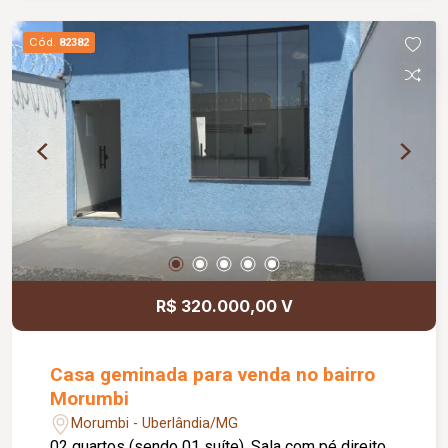
Cód.
82382
R$ 320.000,00 V
Casa geminada para venda no bairro
Morumbi
Morumbi - Uberlândia/MG
02 quartos (sendo 01 suíte). Sala com pé direito