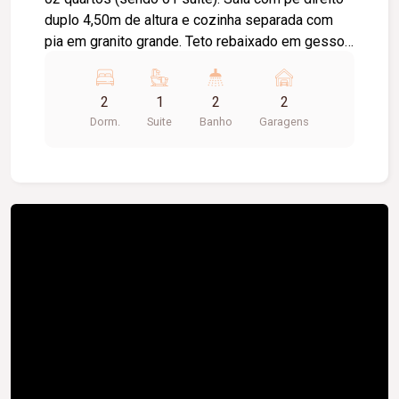
duplo 4,50m de altura e cozinha separada com
pia em granito grande. Teto rebaixado em gesso
e iluminação moderna. Banheiro social e área
construída de 60 m².
2
1
2
2
Dorm.
Suite
Banho
Garagens