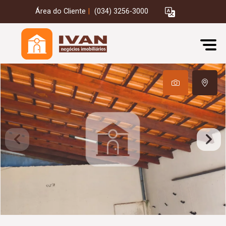
Área do Cliente
|
(034) 3256-3000