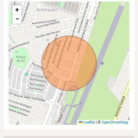
+
−
Leaflet
|
©
OpenStreetMap