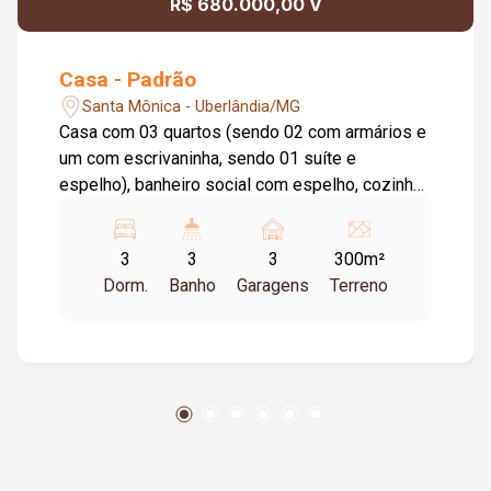
R$ 680.000,00 V
Casa - Padrão
Santa Mônica - Uberlândia/MG
Casa com 03 quartos (sendo 02 com armários e
um com escrivaninha, sendo 01 suíte e
espelho), banheiro social com espelho, cozinha
com armários e fogão cooktop, lavanderia, sala
de TV e de jantar, garagem para 03 carros;
3
3
3
300m²
edicula com 01 quarto, banheiro, área gourmet
Dorm.
Banho
Garagens
Terreno
com churrasqueira, armários , cooktop; piscina,
portão e porteiro eletrônico. Próximo ao parque
do sabiá. Aceitamos permuta por imóveis de
menor valor, incluindo terrenos ou chácaras.