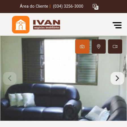
Área do Cliente
|
(034) 3256-3000