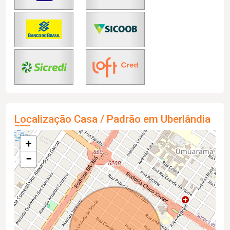
Localização Casa / Padrão em Uberlândia
+
−