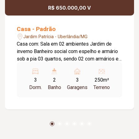
R$ 650.000,00 V
Casa - Padrão
Jardim Patrícia - Uberlândia/MG
Casa com: Sala em 02 ambientes Jardim de
inverno Banheiro social com espelho e armário
sob a pia 03 quartos, sendo 02 com armários e
01 suítes com ar condicionado Banheiros suíte
com espelho e box blindex Cozinha planejada
3
2
3
250m²
com armários Área de serviços coberta Varanda
Dorm.
Banho
Garagens
Terreno
Banheiro externo Interfone 03 vagas de
garagem.