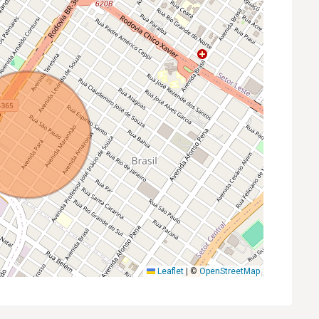
Leaflet
|
©
OpenStreetMap