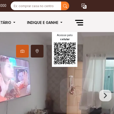
3000
ETÁRIO
INDIQUE E GANHE
Acesse pelo
celular