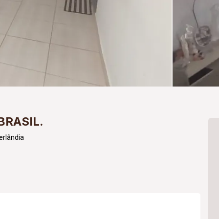
BRASIL.
rlândia