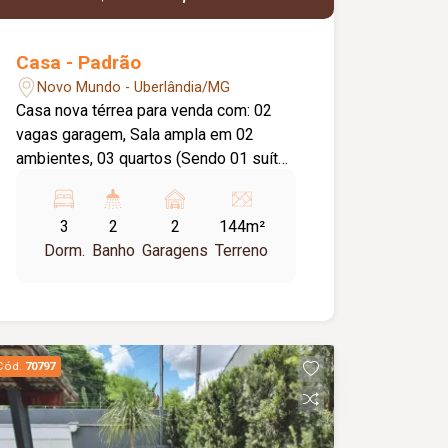
Casa - Padrão
Novo Mundo - Uberlândia/MG
Casa nova térrea para venda com: 02
vagas garagem, Sala ampla em 02
ambientes, 03 quartos (Sendo 01 suíte),
Banheiro social, Cozinha estilo
americana, Lavandeira, Área gourmet
3
2
2
144m²
com churrasqueira, pia e bancada, Piso
Dorm.
Banho
Garagens
Terreno
porcelanato, Bancadas granito. Alta
qualidade estrutural e em acabamento.
Metragem Terreno: 144,40m².
Metragem Construção: 78,80m².
Entrega Obra Prevista Para
Cód.
70797
30/10/2025. Agende sua visita,
aguardo seu retorno.