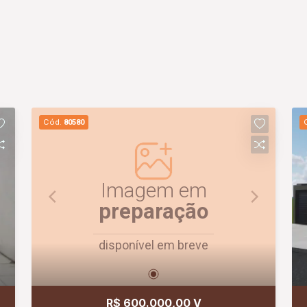
Cód.
80580
Imagem em
preparação
disponível em breve
R$ 600.000,00 V