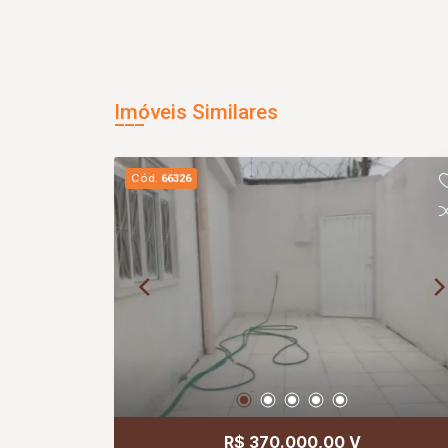
Imóveis Similares
Cód.
66326
R$ 370.000,00 V