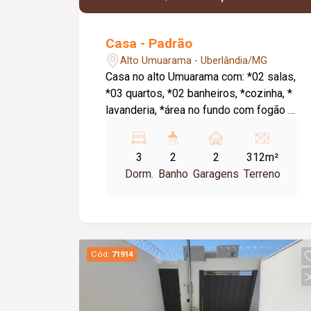
Casa - Padrão
Alto Umuarama - Uberlândia/MG
Casa no alto Umuarama com: *02 salas,
*03 quartos, *02 banheiros, *cozinha, *
lavanderia, *área no fundo com fogão a
lenha.
3
2
2
312m²
Dorm.
Banho
Garagens
Terreno
Cód.
71914