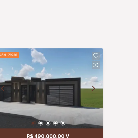
Cód.
79226
R$ 490.000,00 V