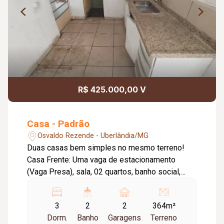
R$ 425.000,00 V
Casa - Padrão
Osvaldo Rezende - Uberlândia/MG
Duas casas bem simples no mesmo terreno!
Casa Frente: Uma vaga de estacionamento
(Vaga Presa), sala, 02 quartos, banho social,
cozinha, lavanderia. Aproximadamente 48,00m2.
Casa Fundo: Uma vaga de estacionamento (Vaga
3
2
2
364m²
Presa), sala,03 quartos, sala, banho social ,
Dorm.
Banho
Garagens
Terreno
copa, cozinha, área de serviço e 01 vaga de