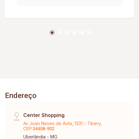
garagem. Aproximadamente 77.76m². Metragem
Terreno: 7,00m x 52,00m = 364,00m2.
Endereço
Center Shopping
Av Joao Naves de Ávila, 1331 - Tibery,
CEP:
34408-902
Uberlândia - MG