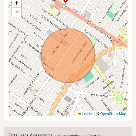
+
−
Leaflet
|
©
OpenStreetMap
Total para Acessórios
valores sujeitos a alteração.