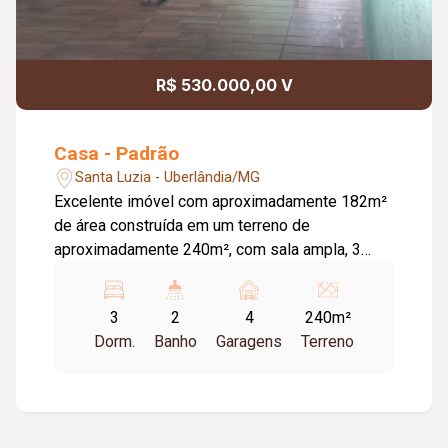
R$ 530.000,00 V
Casa - Padrão
Santa Luzia - Uberlândia/MG
Excelente imóvel com aproximadamente 182m²
de área construída em um terreno de
aproximadamente 240m², com sala ampla, 3
quartos sendo 1 suíte com closet e 1 com
claraboia, hall para banheiro social, copa,
3
2
4
240m²
cozinha com bancada de pedra e bancada de
Dorm.
Banho
Garagens
Terreno
madeira, área nos fundos com churrasqueira e
bancada de pedra, área de serviço, quintal
concretado com cômodo de despensa, possui
corredor com acesso da garagem para os
fundos e 4 vagas cobertas.