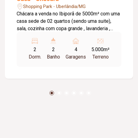
Shopping Park - Uberlândia/MG
Chácara a venda no Ibiporã de 5000m² com uma
casa sede de 02 quartos (sendo uma suite),
sala, cozinha com copa grande , lavanderia ,
estacionamento para vários carros, uma casa do
caseiro simples e uma grande variedade de
2
2
4
5.000m²
frutas e verduras e plantio de árvores .
Dorm.
Banho
Garagens
Terreno