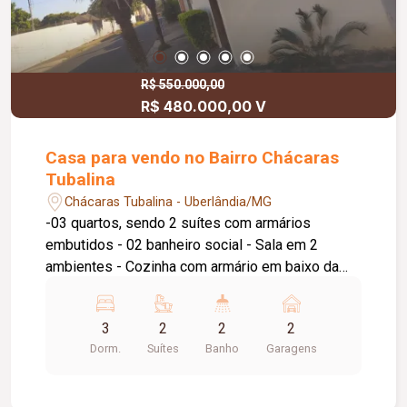
R$ 550.000,00
R$ 480.000,00 V
Casa para vendo no Bairro Chácaras
Tubalina
Chácaras Tubalina - Uberlândia/MG
-03 quartos, sendo 2 suítes com armários
embutidos - 02 banheiro social - Sala em 2
ambientes - Cozinha com armário em baixo da
pia - Despensa com armário - Lavanderia - Area
goumert com churrasqueira - Garagem para 2
3
2
2
2
carros, descobertos (falta cobrir) - Amplo quintal,
Dorm.
Suítes
Banho
Garagens
com algumas frutas já produzindo ( limão tahiti,
jabuticaba, acerola, amora, e parreira de uva) e
mudas plantadas de laranja, mexerica ponkan,