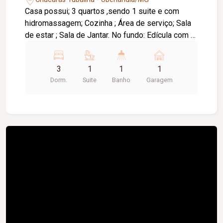
Casa possui; 3 quartos ,sendo 1 suite e com
hidromassagem; Cozinha ; Área de serviço; Sala
de estar ; Sala de Jantar. No fundo: Edícula com 2
quartos. Ótima localização.Próximo a comércios
,escolas,academias ,terminal Planalto,Tem Tem
3
1
1
1
Imbaúbas.
Dorm.
Suite
Banho
Garagem