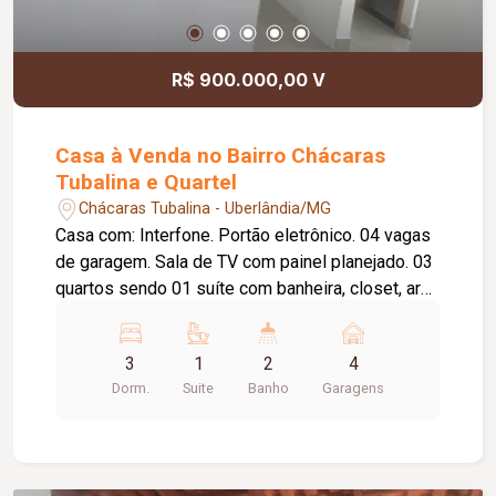
R$ 900.000,00 V
Casa à Venda no Bairro Chácaras
Tubalina e Quartel
Chácaras Tubalina - Uberlândia/MG
Casa com: Interfone. Portão eletrônico. 04 vagas
de garagem. Sala de TV com painel planejado. 03
quartos sendo 01 suíte com banheira, closet, ar
condicionado e móveis planejados em todos os
quartos. Copa. Cozinha com armários. Despensa
3
1
2
4
com armários. Espaço para escritório/academia.
Dorm.
Suite
Banho
Garagens
Lavanderia. Varanda gourmet com churrasqueira.