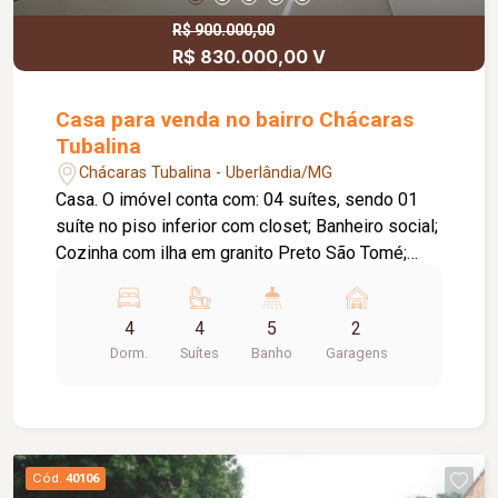
R$ 900.000,00
R$ 830.000,00 V
Casa para venda no bairro Chácaras
Tubalina
Chácaras Tubalina - Uberlândia/MG
Casa. O imóvel conta com: 04 suítes, sendo 01
suíte no piso inferior com closet; Banheiro social;
Cozinha com ilha em granito Preto São Tomé;
Despensa; Lavanderia interna; Área gourmet com
churrasqueira, pia e bancada; 02 vagas de
4
4
5
2
garagem; Diferenciais: Portão eletrônico;
Dorm.
Suítes
Banho
Garagens
Aquecedor solar; Piso em porcelanato;
Ambientes amplos, modernos e bem
distribuídos.
Cód.
40106