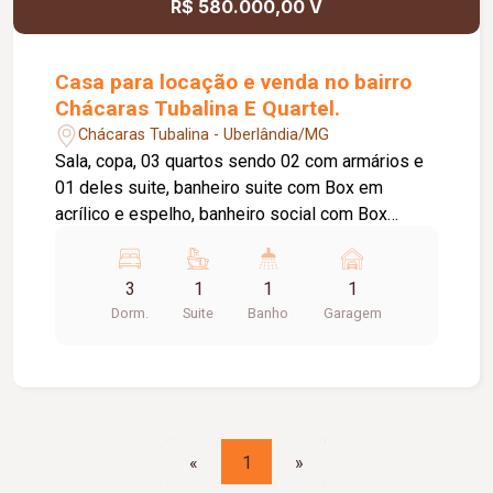
R$ 580.000,00 V
Casa para locação e venda no bairro
Chácaras Tubalina E Quartel.
Chácaras Tubalina - Uberlândia/MG
Sala, copa, 03 quartos sendo 02 com armários e
01 deles suite, banheiro suite com Box em
acrílico e espelho, banheiro social com Box
acrílico e espelho, cozinha, lavanderia separada,
quintal com canil, portão manual, cerca elétrica, 01
3
1
1
1
vaga de garagem.
Dorm.
Suite
Banho
Garagem
«
1
»