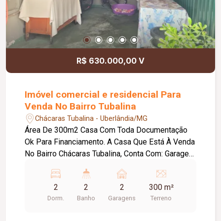
R$ 630.000,00 V
Imóvel comercial e residencial Para
Venda No Bairro Tubalina
Chácaras Tubalina - Uberlândia/MG
Área De 300m2 Casa Com Toda Documentação
Ok Para Financiamento. A Casa Que Está À Venda
No Bairro Chácaras Tubalina, Conta Com: Garagem
Coberta Para 2 Carros Varanda Coberta Sala Copa
Com Bancada De Pedra Conjugada Com Cozinha
2
2
2
300 m²
Cozinha Com Armários Abaixo Da Pia E Na
Dorm.
Banho
Garagens
Terreno
Parede Lateral Toda Extensão Lavanderia Com
Armários 2 CÔMODOS COMERCIAIS Comércio