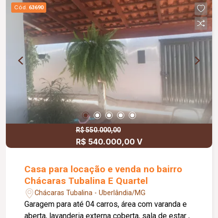
Cód.
63690
R$ 550.000,00
R$ 540.000,00 V
Casa para locação e venda no bairro
Chácaras Tubalina E Quartel
Chácaras Tubalina - Uberlândia/MG
Garagem para até 04 carros, área com varanda e
aberta, lavanderia externa coberta, sala de estar ,