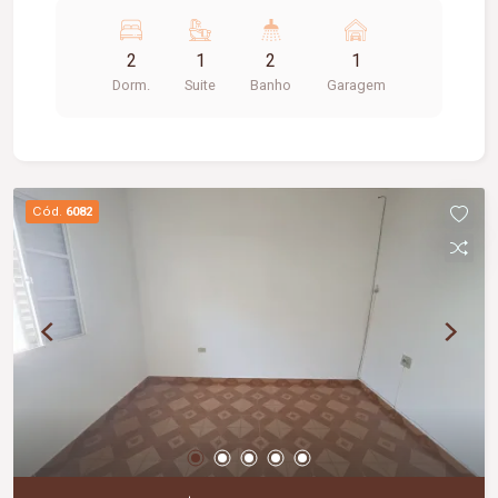
estacionamento para 01 carro. Apróx 50 m².
bf22v
2
1
2
1
Dorm.
Suite
Banho
Garagem
Cód.
6082