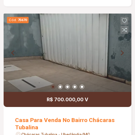
01 Uso Da Proprietária Situado Em Terreno De
Esquina Com Frente Para Av., Mais 100 M² De
Frente Servindo Para Estacionamento, Banheiro
Cód.
75670
Já Adaptado Para Cadeirante. Comércio 02 No
Momento Alugado Pelo Valor De R$ 1.500,00
Situado Em Terreno De Esquina Com Frente Para
Av., Com Cobertura Externa, Contendo Uma Sala
De Frente Recepção, Sala Do Fundo Para
Organização, Mini Cozinha E Banheiro. Terreno
Totalizando 300 M², Como Descrito Com Mais
100 M² Para Área De Estacionamento Ou
Jardinagem. Terreno De Esquina, Próximo Ao
Terminal Planalto, Shopping Tem Tem,
Supermercado Bahamas.
R$ 700.000,00 V
Casa Para Venda No Bairro Chácaras
Tubalina
Chácaras Tubalina - Uberlândia/MG