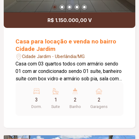
R$ 1.150.000,00 V
Casa para locação e venda no bairro
Cidade Jardim
Cidade Jardim - Uberlândia/MG
Casa com 03 quartos todos com armário sendo
01 com ar condicionado sendo 01 suíte, banheiro
suíte com box vidro e armário sob pia, sala com
painel, jardim de inverno, copa, cozinha com
armário, 01 banheiro social com box vidro e
3
1
2
2
armário sob pia, área de serviço, área de
Dorm.
Suite
Banho
Garagens
churrasqueira, lavabo e garagem 02 carros.