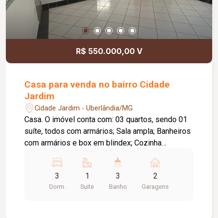
R$ 550.000,00 V
Casa para venda no bairro Cidade
Jardim
Cidade Jardim - Uberlândia/MG
Casa. O imóvel conta com: 03 quartos, sendo 01
suíte, todos com armários; Sala ampla; Banheiros
com armários e box em blindex; Cozinha
espaçosa com bancadas e armários; Área de
serviço; Edícula em 02 pavimentos com 04
3
1
3
2
cômodos; Corredores de circulação nas duas
Dorm.
Suite
Banho
Garagens
laterais; 02 a 03 vagas de garagem; Diferenciais:
Excelente distribuição dos ambientes; Amplo
espaço interno e externo, ideal para toda a