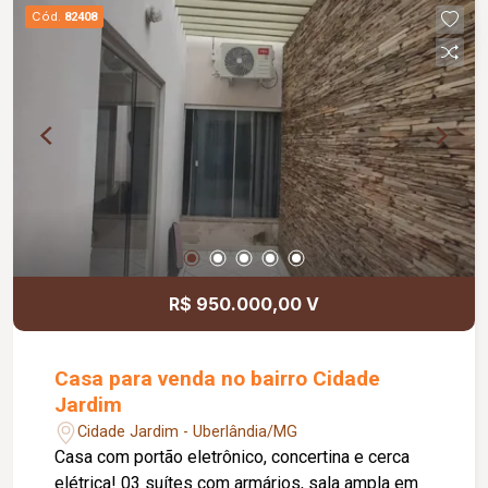
dispõe ainda de uma edícula ampla, equipada
Cód.
82408
com pia de apoio e hidromassagem, perfeita para
momentos de lazer e relaxamento. Além disso,
possui quintal e 02 vagas de garagem. Uma ótima
oportunidade para quem busca conforto,
praticidade e excelente localização!
R$ 950.000,00 V
Casa para venda no bairro Cidade
Jardim
Cidade Jardim - Uberlândia/MG
Casa com portão eletrônico, concertina e cerca
elétrica! 03 suítes com armários, sala ampla em