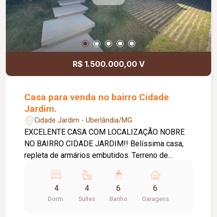
R$ 1.500.000,00 V
Casa para venda no bairro Cidade
Jardim.
Cidade Jardim - Uberlândia/MG
EXCELENTE CASA COM LOCALIZAÇÃO NOBRE
NO BAIRRO CIDADE JARDIM!! Belíssima casa,
repleta de armários embutidos. Terreno de
432m²; Área construída de 300m². Garagem para
06 carros, sendo 03 cobertos; Energias
4
4
6
6
fotovoltaica; Aquecedor solar; Sala ampla com
Dorm.
Suítes
Banho
Garagens
lavado conjugado com a copa, com acabamento
fino em madeira nas paredes; 04 suítes com