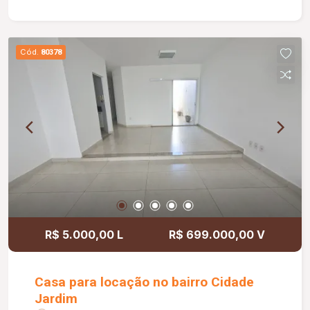
armários embutidos sendo a suíte master com
closet; Cozinha toda modulada com armários de
marca de primeira e novos; Área de serviço com
Cód.
80378
planejados; Área gourmet com fogão de lenha,
churrasqueira, banheiro e ducha; Despensa; Casa
toda em porcelanato de alta qualidade.
R$ 5.000,00 L
R$ 699.000,00 V
Casa para locação no bairro Cidade
Jardim