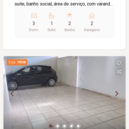
suite, banho social, área de serviço, com varanda,
cerâmica.
3
1
2
2
Dorm.
Suite
Banho
Garagens
Cód.
79390