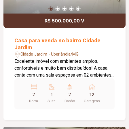
R$ 500.000,00 V
Casa para venda no bairro Cidade
Jardim
Cidade Jardim - Uberlândia/MG
Excelente imóvel com ambientes amplos,
confortáveis e muito bem distribuídos! A casa
conta com uma sala espaçosa em 02 ambientes,
proporcionando conforto e praticidade para o dia
a dia. São 02 quartos com armários planejados,
2
1
2
12
sendo 01 suíte com box. O banheiro social
Dorm.
Suite
Banho
Garagens
também possui armário e box, oferecendo mais
funcionalidade. A cozinha é bem distribuída e
integrada à área de serviço, que conta com
prateleiras para melhor organização. O imóvel