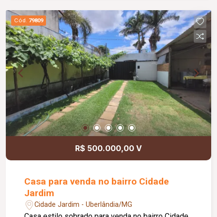
amplos, bem distribuídos e funcionais; Excelente
área externa com potencial para ampliação da
Cód.
79809
área de lazer; Imóvel ideal para quem busca
conforto, praticidade e qualidade de vida.
R$ 500.000,00 V
Casa para venda no bairro Cidade
Jardim
Cidade Jardim - Uberlândia/MG
Casa estilo sobrado para venda no bairro Cidade