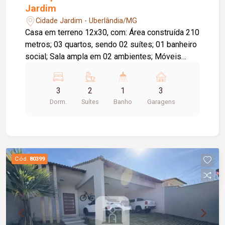
Jardim
Cidade Jardim - Uberlândia/MG
Casa em terreno 12x30, com: Área construída 210
metros; 03 quartos, sendo 02 suítes; 01 banheiro
social; Sala ampla em 02 ambientes; Móveis
planejados em todos os ambientes; Cozinha com
armários; Garagem para 03 carros; Área de lazer
3
2
1
3
ampla; Piscina em L; Quiosque com armários e
Dorm.
Suítes
Banho
Garagens
churrasqueira; Lavanderia coberta; Lavabo na área
gourmet.
Cód.
80399