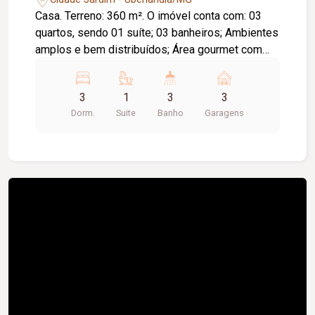
Casa. Terreno: 360 m². O imóvel conta com: 03
quartos, sendo 01 suíte; 03 banheiros; Ambientes
amplos e bem distribuídos; Área gourmet com
churrasqueira; Piscina; 03 vagas de garagem;
Diferenciais: Área de lazer completa; Excelente
3
1
3
3
localização, com fácil acesso aos principais
Dorm.
Suite
Banho
Garagens
comércios e serviços da região; Ideal para quem
busca conforto, lazer e praticidade.