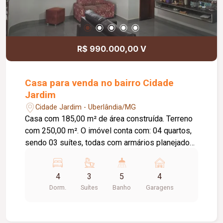
R$ 990.000,00 V
Casa para venda no bairro Cidade
Jardim
Cidade Jardim - Uberlândia/MG
Casa com 185,00 m² de área construída. Terreno
com 250,00 m². O imóvel conta com: 04 quartos,
sendo 03 suítes, todas com armários planejados
e escrivaninha; Sala de estar; Sala de jantar;
Cozinha com armários planejados; Lavabo;
4
3
5
4
Varanda ampla integrada à lavanderia; Despensa;
Dorm.
Suítes
Banho
Garagens
Quintal gramado com ducha; Espaço destinado
para varanda gourmet; 04 vagas de garagem com
portão eletrônico; Diferenciais: Ambientes