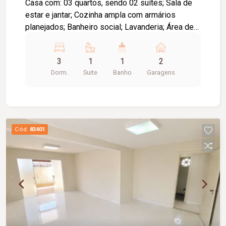
Casa com: 03 quartos, sendo 02 suítes; Sala de
estar e jantar; Cozinha ampla com armários
planejados; Banheiro social; Lavanderia; Área de
lazer com churrasqueira e piscina; 02 vagas de
garagem; Diferenciais: Sistema de aquecimento
3
1
1
2
solar com boiler para água quente nas torneiras e
Dorm.
Suite
Banho
Garagens
chuveiros.
Cód.
83401