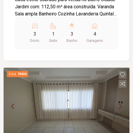
Jardim com: 112,50 m² área construída. Varanda
Sala ampla Banheiro Cozinha Lavanderia Quintal
amplo Garagem Superior Sala intima 03 quartos
sendo 01 suíte Banheiro Obs: imóvel construído
3
1
3
4
no fundo do terreno, com possibilidade pra
Dorm.
Suite
Banho
Garagens
explorar o amplo quintal na frente do imóvel.
Cód.
79430