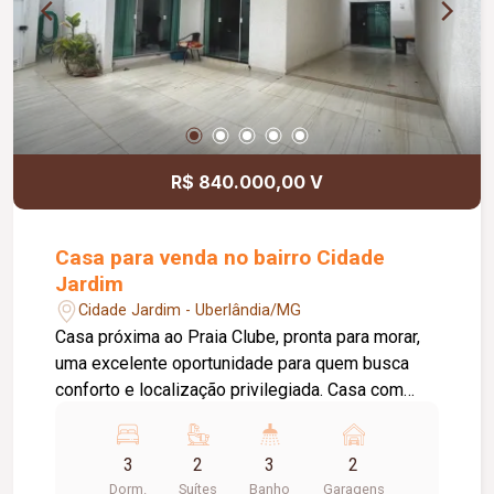
R$ 840.000,00 V
Casa para venda no bairro Cidade
Jardim
Cidade Jardim - Uberlândia/MG
Casa próxima ao Praia Clube, pronta para morar,
uma excelente oportunidade para quem busca
conforto e localização privilegiada. Casa com
200m² de área construída em um terreno de
220m². Características do imóvel: 03 quartos,
3
2
3
2
sendo 02 suítes espaçosas; Armários planejados
Dorm.
Suítes
Banho
Garagens