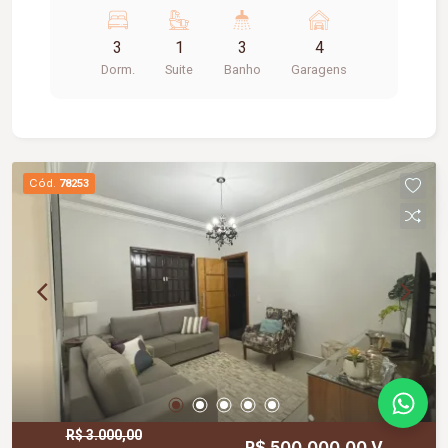
carros sendo 2 estacionados
3
1
3
4
Dorm.
Suite
Banho
Garagens
Cód.
78253
R$ 3.000,00
R$ 500.000,00 V