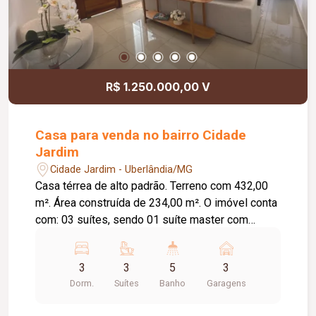
R$ 1.250.000,00 V
Casa para venda no bairro Cidade
Jardim
Cidade Jardim - Uberlândia/MG
Casa térrea de alto padrão. Terreno com 432,00
m². Área construída de 234,00 m². O imóvel conta
com: 03 suítes, sendo 01 suíte master com
closet; Sala de TV e jantar integradas ao jardim de
inverno; Cozinha ampla e funcional; Área gourmet
3
3
5
3
com banheiro de apoio e depósito; Piscina
Dorm.
Suítes
Banho
Garagens
aquecida; Academia privativa; Lavanderia
independente; 04 vagas de garagem, sendo 03