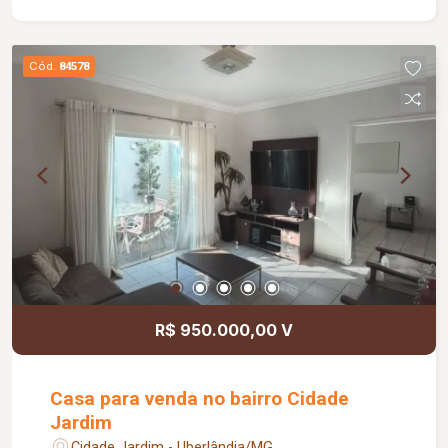
cobertas; Diferenciais: Energia fotovoltaica; Ar-
condicionado em todos os ambientes;
Carregador para veículo elétrico; Portões
Cód.
84578
eletrônicos; Sistema de alarme com câmeras de
monitoramento; Cerca concertina; Acabamentos
atualizados; Ambientes amplos, modernos e bem
distribuídos. Informações complementares: Valor
de venda: R$ 1.250.000,00.
R$ 950.000,00 V
Casa para venda no bairro Cidade
Jardim
Cidade Jardim - Uberlândia/MG