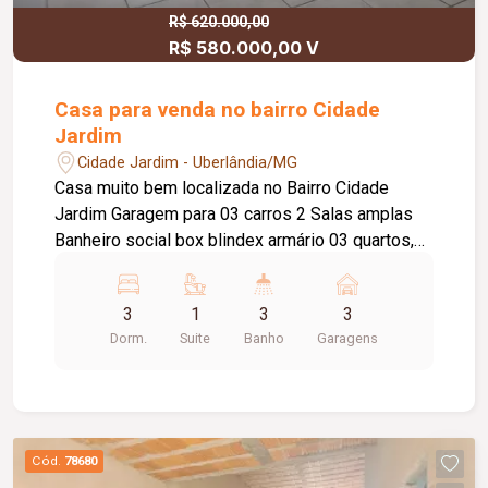
R$ 620.000,00
R$ 580.000,00 V
Casa para venda no bairro Cidade
Jardim
Cidade Jardim - Uberlândia/MG
Casa muito bem localizada no Bairro Cidade
Jardim Garagem para 03 carros 2 Salas amplas
Banheiro social box blindex armário 03 quartos,
sendo 01 suíte com box espelho armário sob a
pia, armário embutido em 2 quartos Cozinha toda
3
1
3
3
planejada de armários Ampla varanda gourmet
Dorm.
Suite
Banho
Garagens
com churrasqueira balcão e pia com armário,
banheiro, lavanderia tanque em inóx cômodo
despensa Quintal todo em cerâmica Área predial
173,66m² e terreno com 300,00m².
Cód.
78680