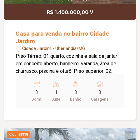
R$ 1.400.000,00 V
Casa para venda no bairro Cidade
Jardim
Cidade Jardim - Uberlândia/MG
Piso Térreo: 01 quarto, cozinha e sala de jantar
em conceito aberto, banheiro, varanda, área de
churrasco, piscina e ofurô. Piso superior: 02
quartos, sendo 01 suíte, sala ampla, banheiro
social e sacada. Não é sobrado, o proprietário
3
1
3
3
construiu no terreno em declive. A casa possui
Dorm.
Suite
Banho
Garagens
uma estrutura boa de construção, é toda na laje,
porém precisa de reforma. O piso dos cômodos
superior são de tábua corrida, embaixo piso
cerâmica. Terreno maravilhoso, de esquina,
metragem de 1.000m².
Cód.
81318