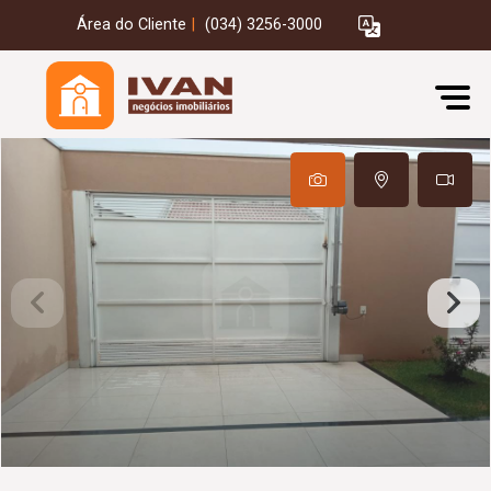
Área do Cliente
|
(034) 3256-3000