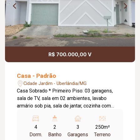
R$ 700.000,00 V
Casa - Padrão
Cidade Jardim - Uberlândia/MG
Casa Sobrado * Primeiro Piso: 03 garagens,
sala de TV, sala em 02 ambientes, lavabo
armário sob pia, sala de jantar, cozinha com
armário sob pia, área externa com lavanderia e
despensa. Segundo Piso: 04 quartos (Um suíte
4
2
3
250m²
com varanda / Banheiro suíte com armário sob
Dorm.
Banho
Garagens
Terreno
pia, espelho e box em Blindex). Banheiro social