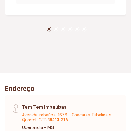
(Com armário sob pia, espelho e box em
Blindex). Portões eletrônicos. Interfone. Cerca
elétrica. Alarme.
Endereço
Tem Tem Imbaúbas
Avenida Imbaúba, 1676 - Chácaras Tubalina e
Quartel, CEP:
38413-316
Uberlândia - MG