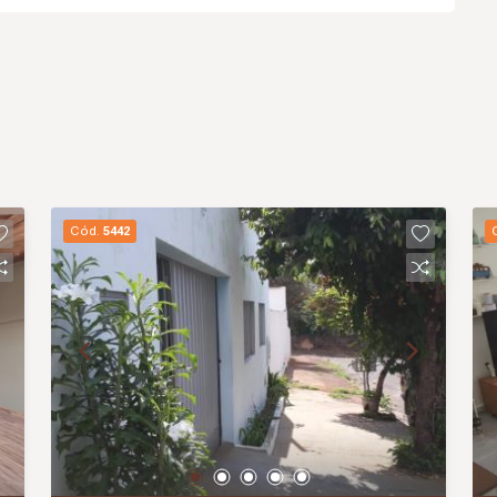
Cód.
5442