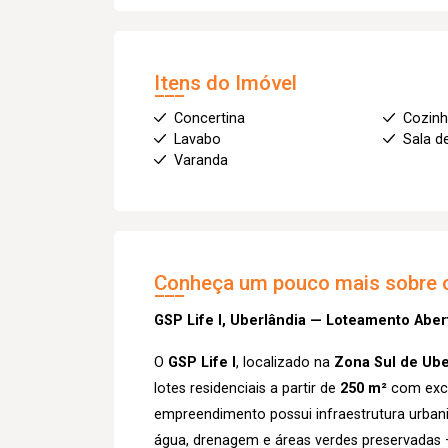
Itens do Imóvel
Concertina
Cozin
Lavabo
Sala d
Varanda
Conheça um pouco mais sobre o
GSP Life I, Uberlândia — Loteamento Aber
O
GSP Life I
, localizado na
Zona Sul de Ube
lotes residenciais a partir de
250 m²
com exce
empreendimento possui infraestrutura urbani
água, drenagem e áreas verdes preservadas 