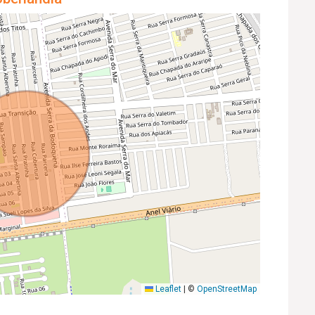
Leaflet
|
©
OpenStreetMap