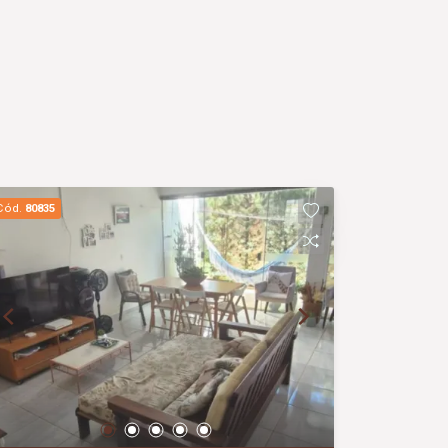
Cód.
80835