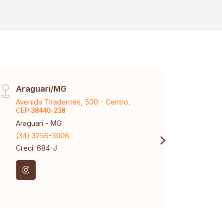
Araguari/MG
Matr
Avenida Tiradentes, 500 - Centro,
Rua A
CEP:
CEP:
38440-238
3
Araguari - MG
Uberl
(34) 3256-3006
(34) 
Creci: 684-J
Creci
CNPJ: