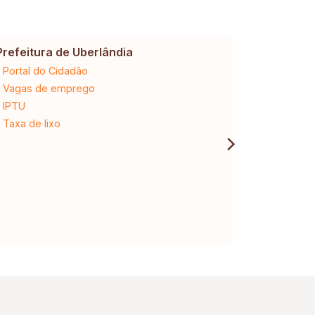
Prefeitura de Uberlândia
Cemig
Portal do Cidadão
2ª via da 
Vagas de emprego
Ligação n
IPTU
Desligam
Taxa de lixo