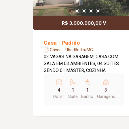
R$ 3.000.000,00 V
Casa - Padrão
Gávea - Uberlândia/MG
03 VAGAS NA GARAGEM, CASA COM
SALA EM 03 AMBIENTES, 04 SUÍTES
SENDO 01 MASTER, COZINHA
MONTADA, LAVANDERIA, ÀREA DE
SERVIÇO, ÀREA DE LAZER COM
4
1
1
3
PISCINA, QUIOSQUE, ÀREA VERDE
Dorm.
Suite
Banho
Garagens
COM 980M².CASA TODA COM
ARMÁRIO.