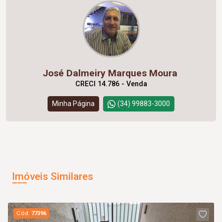
José Dalmeiry Marques Moura
CRECI 14.786 - Venda
Minha Página
(34) 99883-3000
Imóveis Similares
Cód.
77396