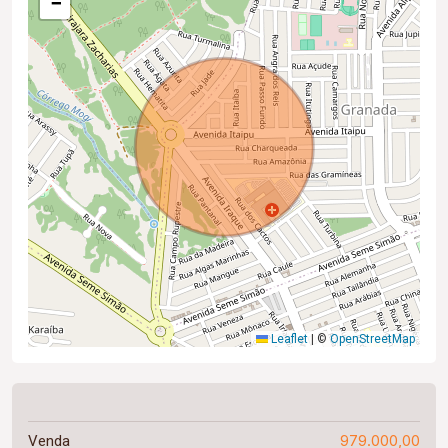
−
Leaflet
|
©
OpenStreetMap
979.000,00
Venda