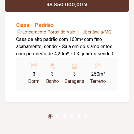
R$ 850.000,00 V
Casa - Padrão
Loteamento Portal do Vale II - Uberlândia/MG
Casa de alto padrão com 163m² com fino
acabamento, sendo: - Sala em dois ambientes
com pé direito de 4,20m², - 03 quartos sendo 01
suíte com saída para jardim, - Banheiro social, -
Cozinha, - Área gourmet integrada com a
3
3
3
250m²
cozinha, pia e bancada em pedra São Gabriel, -
Dorm.
Banho
Garagens
Terreno
Churrasqueira, - Cozinha externa, - Lavabo na
área externa, - 03 vagas de garagem. - Cerca
elétrica, concertina, - 07 câmeras de
monitoramento 4k full HD, - Iluminação em LED
em toda a casa, - Interfone.