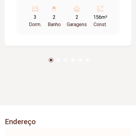
área de serviço. Área externa em terra. Corredor
lateral de acesso. Piso cerâmica. Pintura nova.
3
2
2
156m²
Restrição para republica.
Dorm.
Banho
Garagens
Const.
Endereço