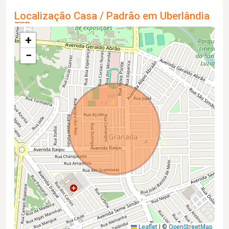
Localização Casa / Padrão em Uberlândia
+
−
Leaflet
|
©
OpenStreetMap