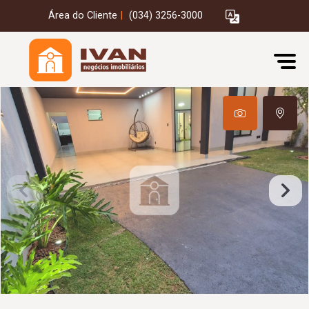
Área do Cliente
|
(034) 3256-3000