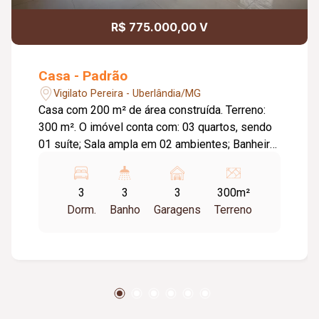
R$ 775.000,00 V
Casa - Padrão
Vigilato Pereira - Uberlândia/MG
Casa com 200 m² de área construída. Terreno:
300 m². O imóvel conta com: 03 quartos, sendo
01 suíte; Sala ampla em 02 ambientes; Banheiro
social; Cozinha com bancada e armários; Área
gourmet com edícula; Espaço para escritório ou
3
3
3
300m²
despensa; Lavanderia; Banheiro externo; 03
Dorm.
Banho
Garagens
Terreno
vagas de garagem; Diferenciais: Piso em
porcelanato; Ambientes amplos e bem
distribuídos, proporcionando conforto e
praticidade.