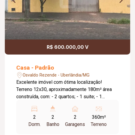
R$ 600.000,00 V
Casa - Padrão
Osvaldo Rezende - Uberlândia/MG
Excelente imóvel com ótima localização!
Terreno 12x30, aproximadamente 180m² área
construída, com: - 2 quartos; - 1 suite; - 1
banheiro social; - sala; - copa; - cozinha com
armários planejados; - área de serviço; -
2
2
2
360m²
escritório mto espaçoso e enorme quintal livre
Dorm.
Banho
Garagens
Terreno
para construção!