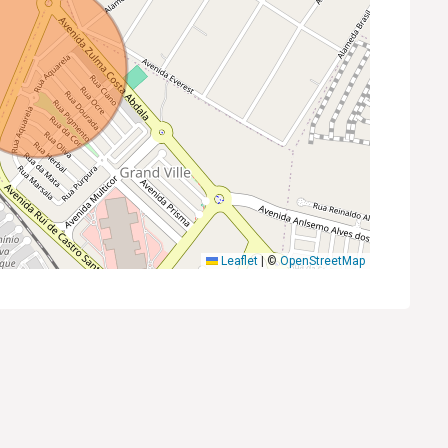
Leaflet
|
©
OpenStreetMap