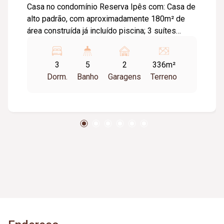
Casa no condomínio Reserva Ipês com: Casa de
alto padrão, com aproximadamente 180m² de
área construída já incluído piscina; 3 suítes
sendo 1 suíte máster com closet, e 2 suítes
padrões. banheiros com pias de granito via
3
5
2
336m²
láctea; Boiler de água quente nos banheiros,
Dorm.
Banho
Garagens
Terreno
cozinha e área gourmet; Área gourmet integrada
com cozinha; Projeto moderno com Ilha para
instalação de cocktop na cozinha/área gourmet;
Piscina aquecida; Estendal isolado; lavabo;
Escritório; Sala e copa com pé direito de 4,5m;
Iluminação de led em todos os cômodos;
Fachada moderna. terreno com 336m2 CASA
PRONTA E DOCUMENTADA