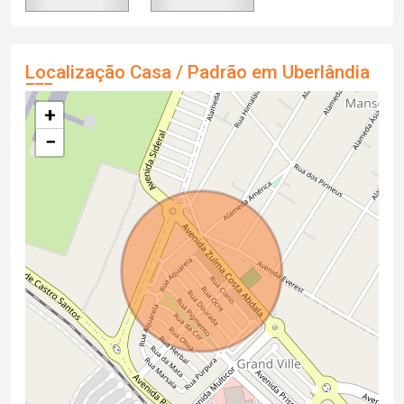
Localização Casa / Padrão em Uberlândia
+
−