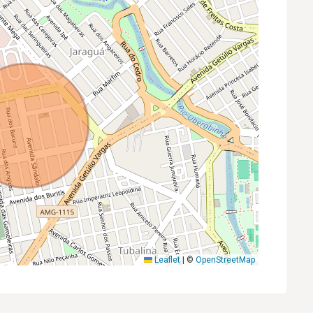
Leaflet
|
©
OpenStreetMap