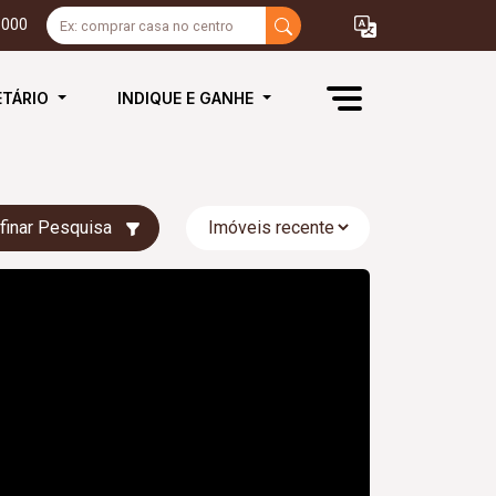
3000
ETÁRIO
INDIQUE E GANHE
finar Pesquisa