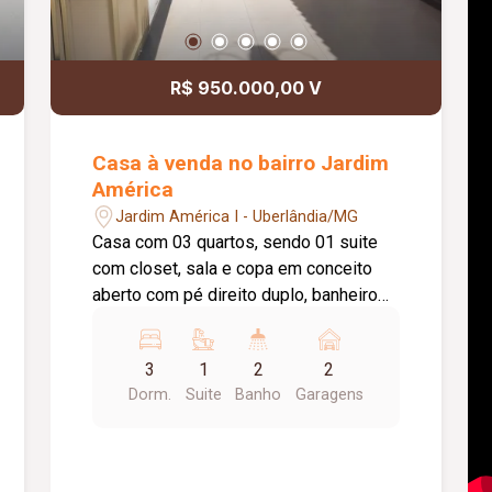
R$ 950.000,00 V
Casa à venda no bairro Jardim
América
Jardim América I - Uberlândia/MG
Casa com 03 quartos, sendo 01 suite
com closet, sala e copa em conceito
aberto com pé direito duplo, banheiro
social, cozinha, área de serviço, espaço
gourmet, garagem, armários planejados
3
1
2
2
(cozinha, closet, banheiro e espaço
Dorm.
Suite
Banho
Garagens
gourmet), piso em porcelanato, cerca
elétrica e interfone. Acabamento de
primeira linha.