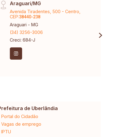
Araguari/MG
Raul
Avenida Tiradentes, 500 - Centro,
Aveni
CEP:
Marti
38440-238
Araguari - MG
Uberl
(34) 3256-3006
(34) 
Creci: 684-J
Creci
Prefeitura de Uberlândia
Cemig
Portal do Cidadão
2ª via da 
Vagas de emprego
Ligação n
IPTU
Desligam