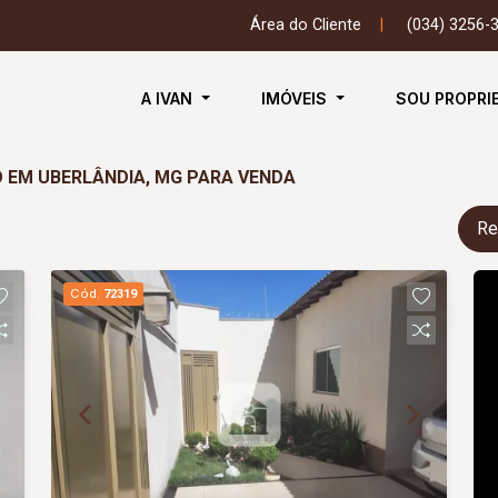
Área do Cliente
|
(034) 3256-
A IVAN
IMÓVEIS
SOU PROPRI
O EM UBERLÂNDIA, MG PARA VENDA
Re
Cód.
72319