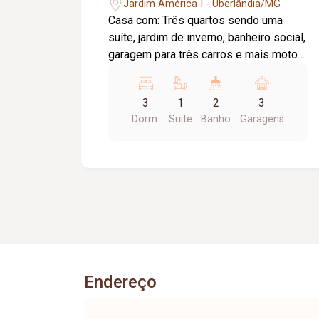
Jardim América I - Uberlândia/MG
Casa com: Três quartos sendo uma
suíte, jardim de inverno, banheiro social,
garagem para três carros e mais motos,
telhas de cimento, cozinha americana,
sala de jantar conjugada com a cozinha,
3
1
2
3
armários na cozinha, área de serviço,
Dorm.
Suite
Banho
Garagens
com quarto de despejo, área lateral para
jardim, local para área gourmet
Endereço