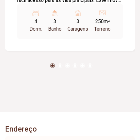
fácil acesso para as vias principais. Este imóvel
conta com 4 quartos sendo 1 suite, sala de
estar e sala de jantar, cozinha, lavanderia, área
4
3
3
250m²
gourmet com churrasqueira e fogão a lenha,
Dorm.
Banho
Garagens
Terreno
garagem para 3 carros, móveis planejados nós
quartos, cozinha e banheiros. Quer saber mais
informações, Entre em contato conosco e
agende uma visita.
Endereço