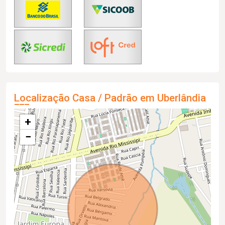
Localização Casa / Padrão em Uberlândia
+
−