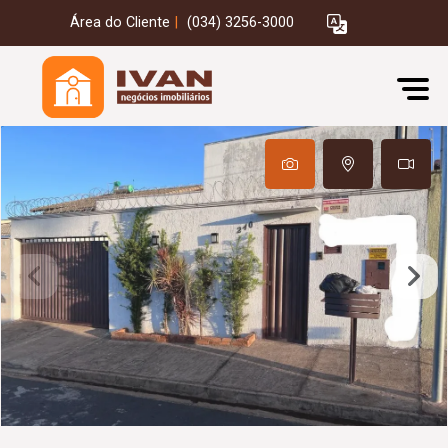
Área do Cliente
|
(034) 3256-3000