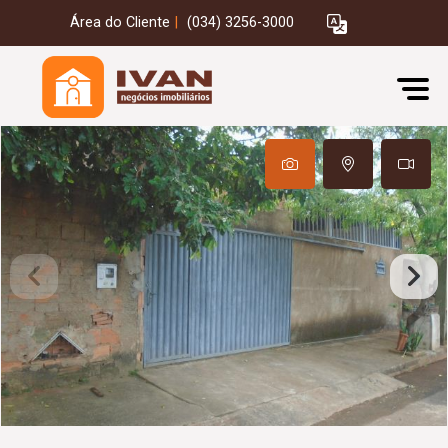
Área do Cliente
|
(034) 3256-3000