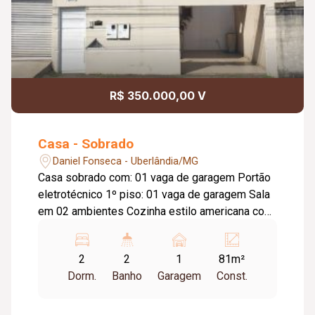
R$ 350.000,00 V
Casa - Sobrado
Daniel Fonseca - Uberlândia/MG
Casa sobrado com: 01 vaga de garagem Portão
eletrotécnico 1º piso: 01 vaga de garagem Sala
em 02 ambientes Cozinha estilo americana com
armário Lavabo Lavanderia 2º piso: 02 quartos
com armários sendo 01 com sacada Banheiro
2
2
1
81m²
social com blindex
Dorm.
Banho
Garagem
Const.