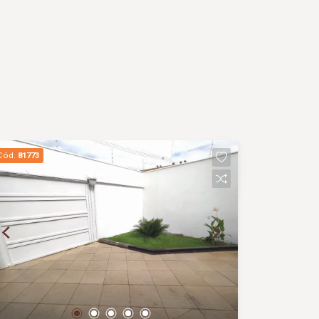
Cód.
81773