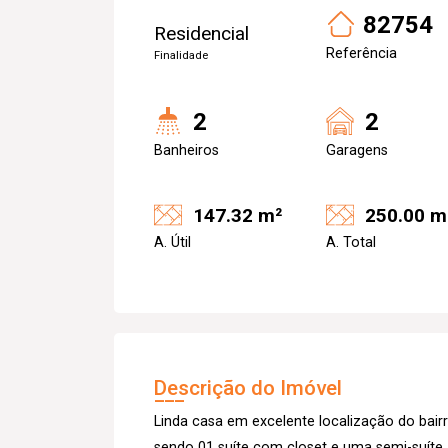
82754
Residencial
Referência
Finalidade
2
2
Banheiros
Garagens
147.32 m²
250.00 m
A. Útil
A. Total
Descrição do Imóvel
Linda casa em excelente localização do bair
sendo 01 suíte com closet e uma semi-suíte,