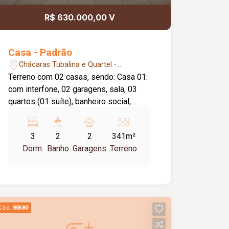
R$ 630.000,00 V
Casa - Padrão
Chácaras Tubalina e Quartel -
Uberlândia/MG
Terreno com 02 casas, sendo: Casa 01:
com interfone, 02 garagens, sala, 03
quartos (01 suíte), banheiro social,
cozinha, lavanderia, quintal; Piso
cerâmica, toda laje, bancadas granito;
3
2
2
341m²
Com área construída de
Dorm.
Banho
Garagens
Terreno
aproximadamente 96,08m². Casa 02:
com portão eletrônico, interfone, cerca
elétrica alarme, 02 garagens, sala, sala
jantar, 03 quartos (01 suíte), banheiro
social, cozinha, lavanderia, banheiro
Cód.
80580
externo e quintal; Piso cerâmica, toda
laje, bancadas granito; Com área