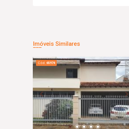
Imóveis Similares
Cód.
65974