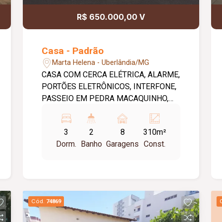
R$ 650.000,00 V
Casa - Padrão
Marta Helena - Uberlândia/MG
CASA COM CERCA ELÉTRICA, ALARME,
PORTÕES ELETRÔNICOS, INTERFONE,
PASSEIO EM PEDRA MACAQUINHO,
VARANDA COM 08 VAGAS DE
GARAGEM, 02 SALAS, 03 QUARTOS
3
2
8
310m²
SENDO 01 SUÍTE COM CLOSET,
Dorm.
Banho
Garagens
Const.
COZINHA, LAVANDERIA, VARANDA
COM CHURRASQUEIRA, FOGÃO A
LENHA, QUARTO DE DESPEJO E
BANHEIRO, QUINTAL COM DUCHA E
PISCINA. BANHEIROS COM ARMÁRIOS
Cód.
74869
E BOX EM BLINDEX, CLOSET COM
ARMÁRIO, ARMÁRIO EM 01 QUARTO.