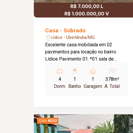
R$ 7.000,00 L
R$ 1.000.000,00 V
Casa - Sobrado
Lídice - Uberlândia/MG
Excelente casa mobiliada em 02
pavimentos para locação no bairro
Lídice Pavimento 01: *01 sala de
visitas na frente, 01 sala e estar com
armário vazado de madeira, *01 sala de
4
1
1
378m²
jantar com armários embutidos, 01 suíte
Dorm.
Banho
Garagem
A. Total
com armários, banheiro com armários e
box, *cozinha com armários ,02
bancadas, 02 cubas, *jardim de inverno,
lavanderia completa, portão elétrico *01
quarto de passar roupas , 01 banheiro
Cód.
82222
de prestações de serviço. Pavimento
02: *01 suíte com closet, sacada ,ar