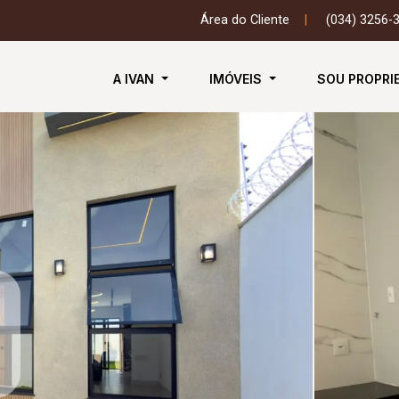
Área do Cliente
|
(034) 3256-
A IVAN
IMÓVEIS
SOU PROPRI