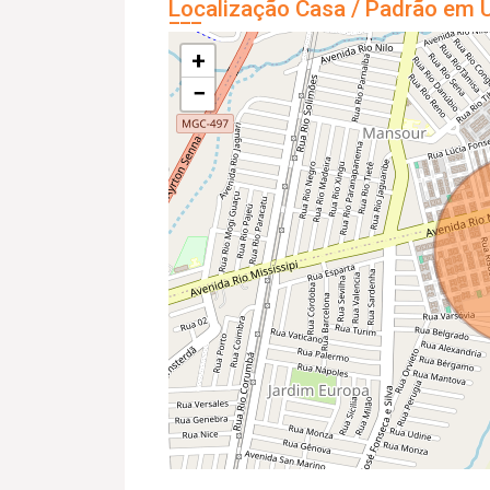
Localização Casa / Padrão em U
+
−