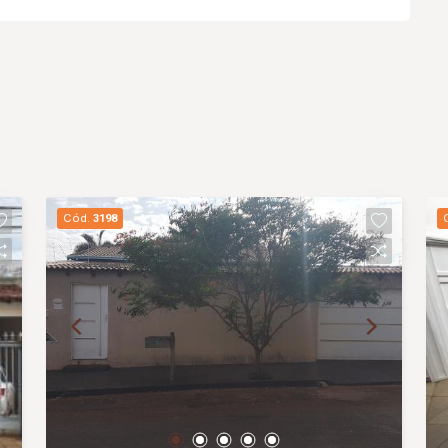
Cód.
3198