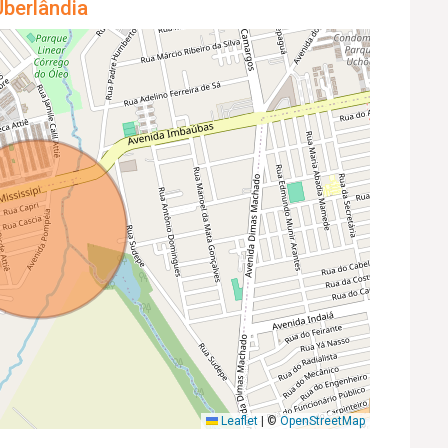
berlândia
Leaflet
|
©
OpenStreetMap