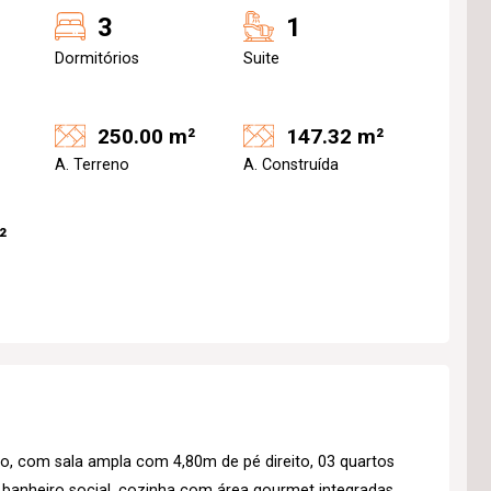
3
1
Dormitórios
Suite
250.00 m²
147.32 m²
A. Terreno
A. Construída
²
ro, com sala ampla com 4,80m de pé direito, 03 quartos
 banheiro social, cozinha com área gourmet integradas,