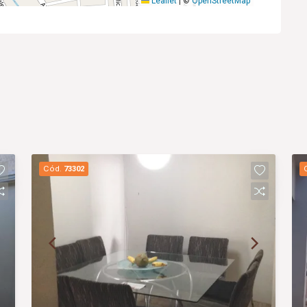
Leaflet
|
©
OpenStreetMap
Cód.
73302