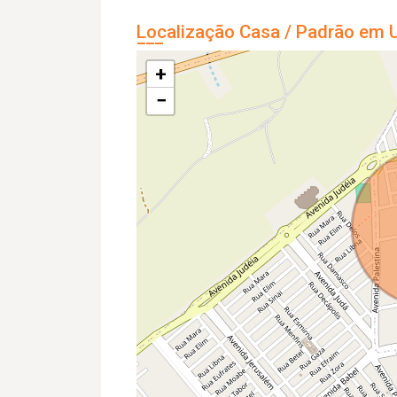
Localização Casa / Padrão em U
+
−