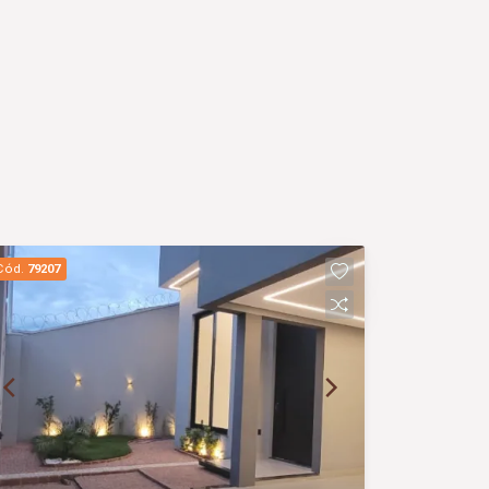
Cód.
79207