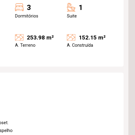
3
1
Dormitórios
Suite
253.98 m²
152.15 m²
A. Terreno
A. Construída
oset.
espelho