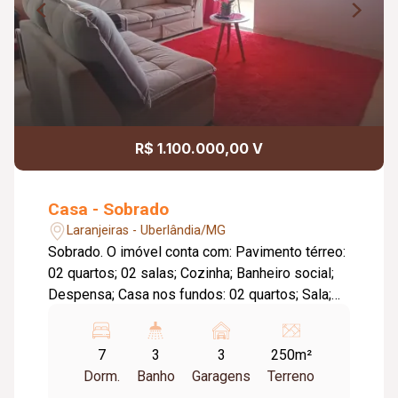
R$ 1.100.000,00 V
Casa - Sobrado
Laranjeiras - Uberlândia/MG
Sobrado. O imóvel conta com: Pavimento térreo:
02 quartos; 02 salas; Cozinha; Banheiro social;
Despensa; Casa nos fundos: 02 quartos; Sala;
Cozinha; Banheiro social; Pavimento superior: 03
quartos, sendo 01 suíte; 02 salas; Banheiro
7
3
3
250m²
social; Cozinha com lavanderia; Diferenciais: 03
Dorm.
Banho
Garagens
Terreno
vagas de garagem; Excelente opção para