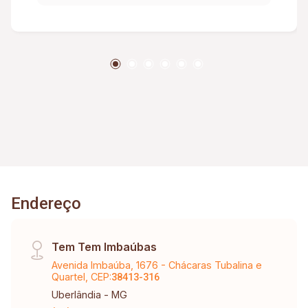
moradia multifamiliar ou investimento com
potencial de renda; Ambientes amplos e bem
distribuídos, proporcionando conforto e
praticidade.
Endereço
Tem Tem Imbaúbas
Avenida Imbaúba, 1676 - Chácaras Tubalina e
Quartel, CEP:
38413-316
Uberlândia - MG