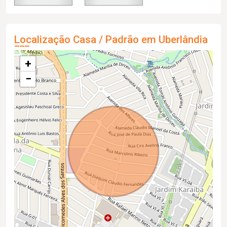
Localização Casa / Padrão em Uberlândia
+
−