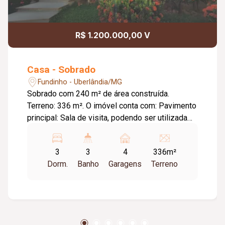
R$ 1.200.000,00 V
Casa - Sobrado
Fundinho - Uberlândia/MG
Sobrado com 240 m² de área construída.
Terreno: 336 m². O imóvel conta com: Pavimento
principal: Sala de visita, podendo ser utilizada
como escritório, com parede de vidro e vista
para o jardim; Sala de TV com lavabo, claraboia e
3
3
4
336m²
ar-condicionado; Sala de jantar com ampla
Dorm.
Banho
Garagens
Terreno
sacada; Cozinha planejada com coifa; 03 quartos
com armários em mogno, sendo 01 suíte;
Banheiro social; Subsolo: Varanda coberta para
eventos com capacidade para até 50 pessoas
sentadas; 02 quartos de apoio; Depósito;