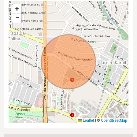
+
−
Leaflet
|
©
OpenStreetMap