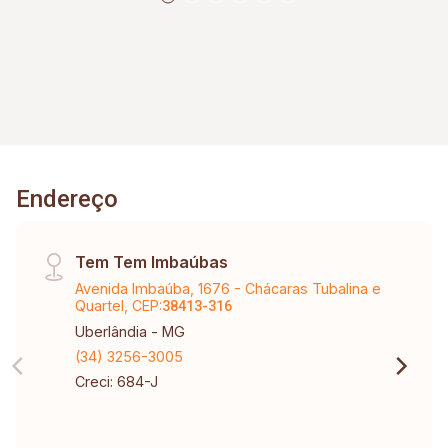
Lavanderia; Diferenciais: Jardim paisagístico; 04
vagas de garagem; Vista privilegiada da cidade;
Portão eletrônico; Interfone; Projeto
contemporâneo com excelente iluminação
natural; Excelente opção para morar ou investir.
Endereço
Tem Tem Imbaúbas
Avenida Imbaúba, 1676 - Chácaras Tubalina e
Quartel, CEP:
38413-316
Uberlândia - MG
(34) 3256-3005
Creci: 684-J