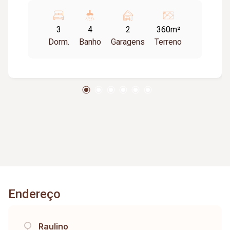
aquecimento Placas fotovoltaicas Área total
360m2 Área coberta 201.45m2
3
4
2
360m²
Dorm.
Banho
Garagens
Terreno
Endereço
Raulino