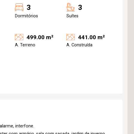
3
3
Dormitórios
Suítes
499.00 m²
441.00 m²
A. Terreno
A. Construída
alarme, interfone.
ter com armário, sala com sacada, jardim de inverno,