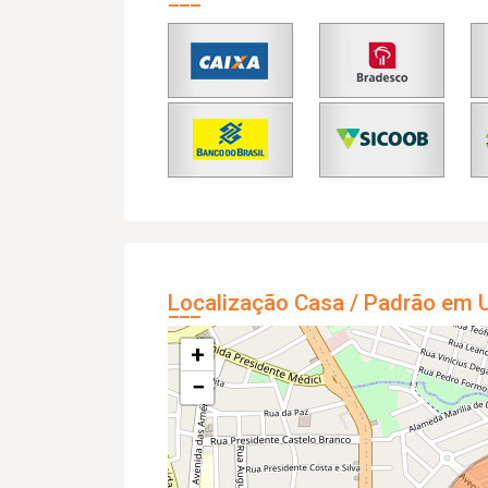
Localização Casa / Padrão em U
+
−