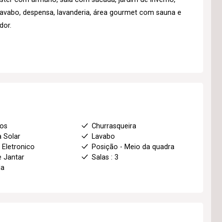
, lavabo, despensa, lavanderia, área gourmet com sauna e
dor.
ios
Churrasqueira
a Solar
Lavabo
 Eletronico
Posição - Meio da quadra
e Jantar
Salas : 3
da