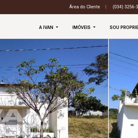
Área do Cliente
|
(034) 3256-
A IVAN
IMÓVEIS
SOU PROPRI