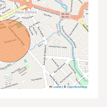
Leaflet
|
©
OpenStreetMap