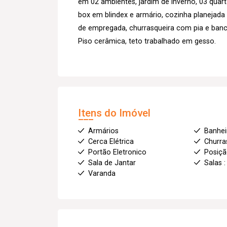
em 02 ambientes, jardim de inverno, 03 quar
box em blindex e armário, cozinha planejada
de empregada, churrasqueira com pia e banc
Piso cerâmica, teto trabalhado em gesso.
Itens do Imóvel
Armários
Banhei
Cerca Elétrica
Churra
Portão Eletronico
Posiçã
Sala de Jantar
Salas :
Varanda