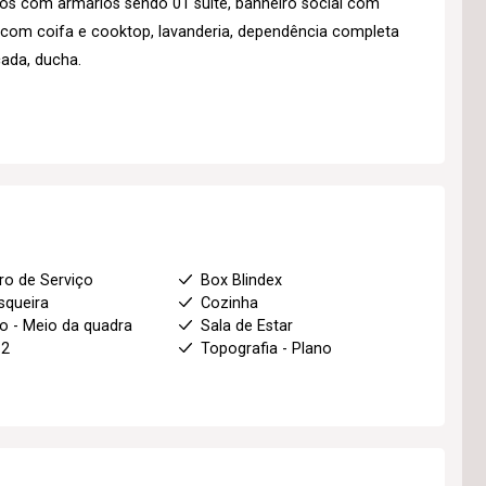
tos com armários sendo 01 suíte, banheiro social com
 com coifa e cooktop, lavanderia, dependência completa
ada, ducha.
ro de Serviço
Box Blindex
squeira
Cozinha
o - Meio da quadra
Sala de Estar
 2
Topografia - Plano