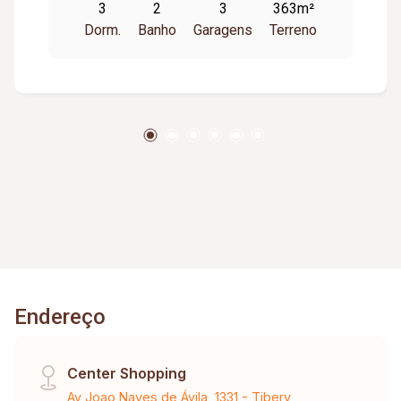
3
2
3
363m²
Fundos: 02 quartos, banheiro social, sala,
Dorm.
Banho
Garagens
Terreno
cozinha, área de serviço, garagem para uma
veiculo coberta, Alugada Particular Por R$
1.000,00.
Endereço
Center Shopping
Av Joao Naves de Ávila, 1331 - Tibery,