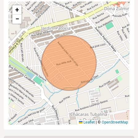
+
−
Leaflet
|
©
OpenStreetMap