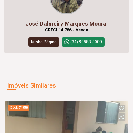
José Dalmeiry Marques Moura
CRECI 14.786 - Venda
Minha Página
(34) 99883-3000
Imóveis Similares
Cód.
74358