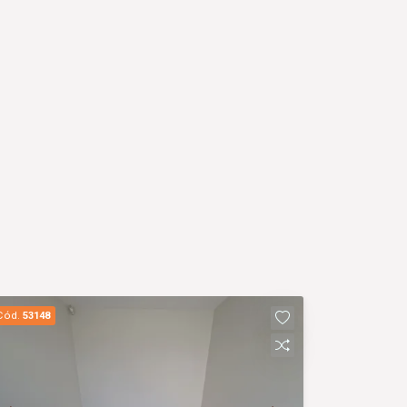
Cód.
53148