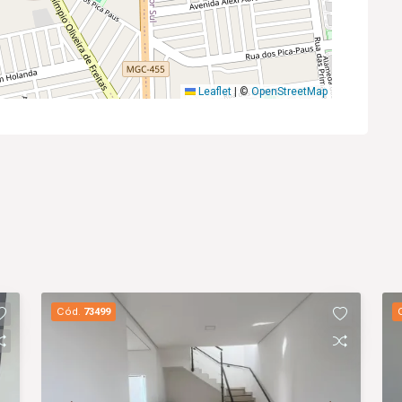
Leaflet
|
©
OpenStreetMap
Cód.
73499