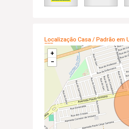
Localização Casa / Padrão em U
+
−