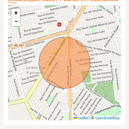
+
−
Leaflet
|
©
OpenStreetMap