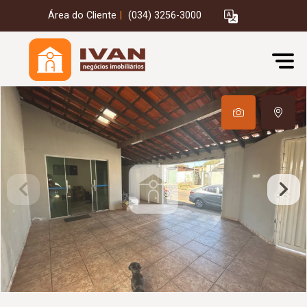
Área do Cliente
|
(034) 3256-3000