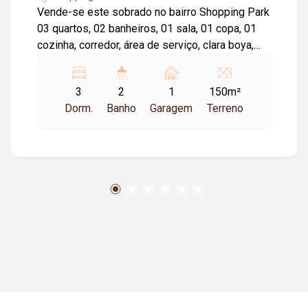
Vende-se este sobrado no bairro Shopping Park
03 quartos, 02 banheiros, 01 sala, 01 copa, 01
cozinha, corredor, área de serviço, clara boya,
garagem para 01 carro e motos, possui quintal.
Ótima localização no bairro Shopping Park, na
3
2
1
150m²
cidade de Uberlândia-MG. Próximo da área
Dorm.
Banho
Garagem
Terreno
comercial, escola, creches, igrejas, Uberlândia
Shopping, faculdades e 10 minutos do centro.