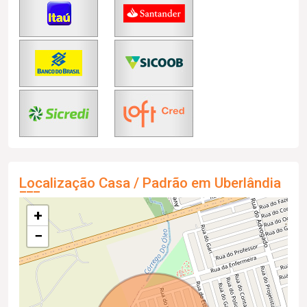
Localização Casa / Padrão em Uberlândia
+
−