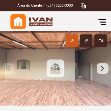
Área do Cliente
|
(034) 3256-3000