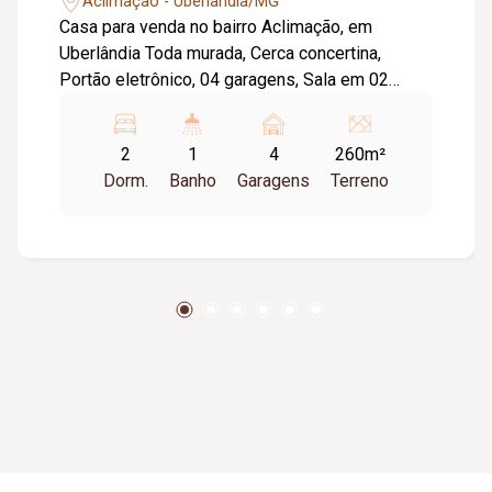
Aclimação - Uberlândia/MG
Casa para venda no bairro Aclimação, em
Uberlândia Toda murada, Cerca concertina,
Portão eletrônico, 04 garagens, Sala em 02
ambientes, 02 quartos, Banheiro, Cozinha,
Lavanderia, Quintal, Piso cerâmica. Parte de laje
2
1
4
260m²
e parte forro PVC. Metragem Terreno: 259,58m².
Dorm.
Banho
Garagens
Terreno
Metragem Construída: Aproximadamente
100,00m².