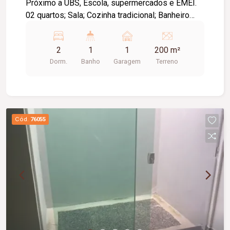
Próximo a UBS, Escola, supermercados e EMEI.
02 quartos; Sala; Cozinha tradicional; Banheiro
social; Área de serviço coberta; Piso porcelanato.
Aceita financiamento.
2
1
1
200 m²
Dorm.
Banho
Garagem
Terreno
Cód.
76055