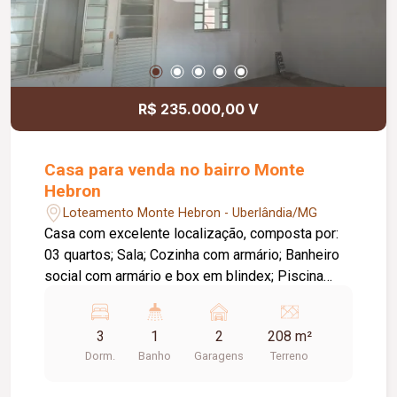
R$ 235.000,00 V
Casa para venda no bairro Monte
Hebron
Loteamento Monte Hebron - Uberlândia/MG
Casa com excelente localização, composta por:
03 quartos; Sala; Cozinha com armário; Banheiro
social com armário e box em blindex; Piscina
ampla e com boa profundidade; Piso em
cerâmica e porcelanato; 02 vagas de garagem.
3
1
2
208 m²
Dorm.
Banho
Garagens
Terreno