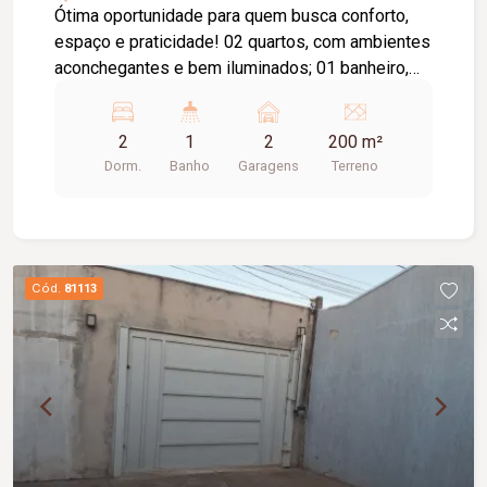
Ótima oportunidade para quem busca conforto,
espaço e praticidade! 02 quartos, com ambientes
aconchegantes e bem iluminados; 01 banheiro,
funcional e bem distribuído; Sala espaçosa, ideal
para momentos em família; Cozinha prática e com
2
1
2
200 m²
ótimo aproveitamento de espaço; Garagem
Dorm.
Banho
Garagens
Terreno
coberta para 02 carros; Jardim na entrada,
charmoso e agradável; Área de quintal ampla nos
fundos, perfeita para lazer, ampliação ou espaço
gourmet. Localizada em região tranquila e de fácil
acesso.
Cód.
81113