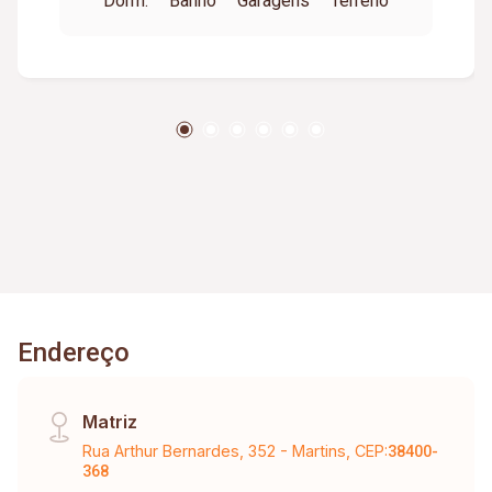
Dorm.
Banho
Garagens
Terreno
gourmet com churrasqueira, - Quintal amplo, -
Jardim, - 04 vagas de garagem. - Piso de
madeira, - Armários de madeira de cerejeira, - 02
ar-condicionado, - Energia solar, - Água
aquecida, - Portão eletrônico.
Endereço
Matriz
Rua Arthur Bernardes, 352 - Martins, CEP:
38400-
368