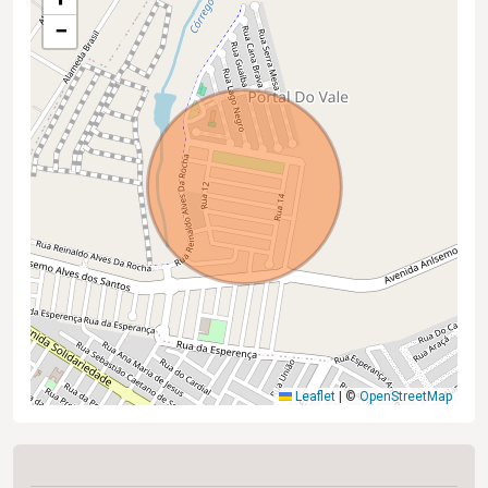
−
Leaflet
|
©
OpenStreetMap