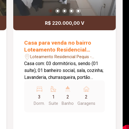
R$ 220.000,00 V
Casa para venda no bairro
Loteamento Residencial
Pequis
Loteamento Residencial Pequis -
Uberlândia/MG
Casa com: 03 dormitórios, sendo (01
suíte); 01 banheiro social, sala, cozinha;
Lavanderia, churrasqueira, portão
eletrônico;
3
1
2
2
Dorm.
Suite
Banho
Garagens