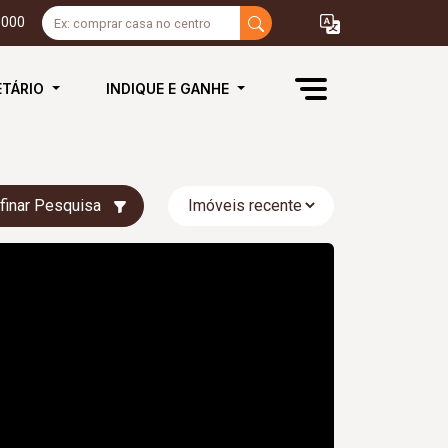
3000
ETÁRIO
INDIQUE E GANHE
finar Pesquisa