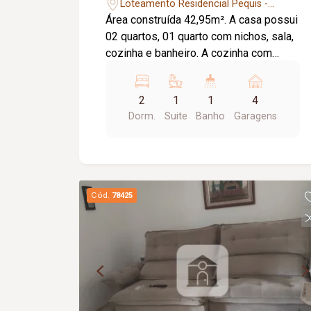
Pequis
Loteamento Residencial Pequis -
Uberlândia/MG
Área construída 42,95m². A casa possui
02 quartos, 01 quarto com nichos, sala,
cozinha e banheiro. A cozinha com
armário embutido. Com armário da
cozinha, tem ducha, grama no quintal.
2
1
1
4
Câmera, portão eletrônico, interfone
Dorm.
Suite
Banho
Garagens
(porém precisa arrumar do lado de
dentro).
Cód.
78425