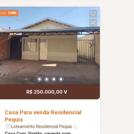
Aceita Financiamento
Cód.
72885
R$ 250.000,00 V
Casa Para venda Residencial
Pequis
Loteamento Residencial Pequis -
Uberlândia/MG
Casa Com: Portão, varanda com