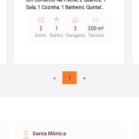
Sala; 1 Cozinha; 1 Banheiro; Quintal
Muito Grande; E Ponto De Comércio.
2
1
2
200 m²
Dorm.
Banho
Garagens
Terreno
«
1
»
Santa Mônica