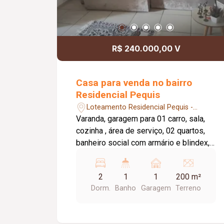
R$ 240.000,00 V
Casa para venda no bairro
Residencial Pequis
Loteamento Residencial Pequis -
Uberlândia/MG
Varanda, garagem para 01 carro, sala,
cozinha , área de serviço, 02 quartos,
banheiro social com armário e blindex,
cerâmica, forro de PVC. quintal
cimentado, concertina.
2
1
1
200 m²
Dorm.
Banho
Garagem
Terreno