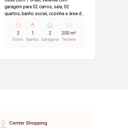
garagem para 02 carros, sala, 02
quartos, banho social, cozinha e área de
serviço. piso cerâmica, foro PVC.
2
1
2
200 m²
Dorm.
Banho
Garagens
Terreno
Center Shopping
Vinh