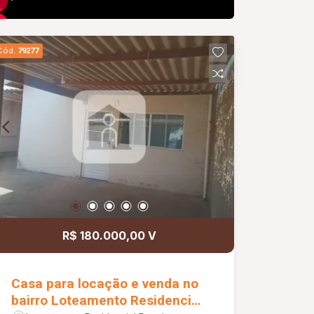
Cód.
79277
R$ 180.000,00 V
Casa para locação e venda no
bairro Loteamento Residencial