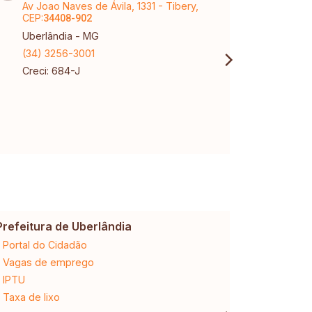
Av Joao Naves de Ávila, 1331 - Tibery,
Aveni
CEP:
Karaí
34408-902
Uberlândia - MG
Uberl
(34) 3256-3001
(34) 
Creci: 684-J
Creci
CNPJ:
Prefeitura de Uberlândia
Cemig
Portal do Cidadão
2ª via da 
Vagas de emprego
Ligação n
IPTU
Desligam
Taxa de lixo