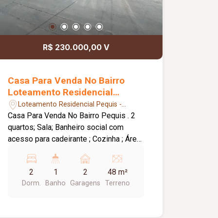
R$ 230.000,00 V
Casa Para Venda No Bairro
Loteamento Residencial
Pequis
Loteamento Residencial Pequis -
Uberlândia/MG
Casa Para Venda No Bairro Pequis . 2
quartos; Sala; Banheiro social com
acesso para cadeirante ; Cozinha ; Área
de serviço; 2 vagas de garagem; -
Próximo à Escola Municipal e EMEI. -
2
1
2
48 m²
Próximo a Supermercados e
Dorm.
Banho
Garagens
Terreno
Restaurantes. - Excelente localização
em rua Comercial ( ótimo para quem
tem um negócio ou queira empreender)