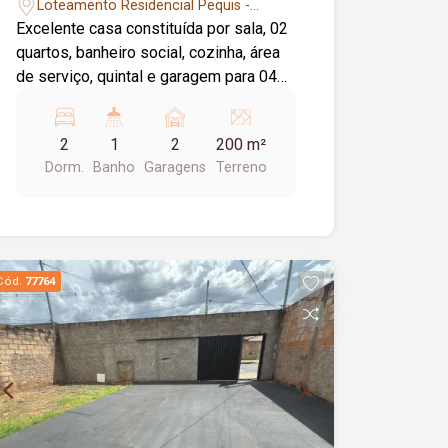
Pequis
Loteamento Residencial Pequis -
Uberlândia/MG
Excelente casa constituída por sala, 02
quartos, banheiro social, cozinha, área
de serviço, quintal e garagem para 04
carros sendo 02 cobertos. Casa
próxima a Avenida principal do bairro.
2
1
2
200 m²
Localizada próximo a comércios, rede
Dorm.
Banho
Garagens
Terreno
de supermercados, farmácias, feira e
ponto de transporte público.
Cód.
77764