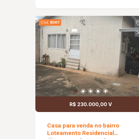
Cód.
82437
R$ 230.000,00 V
Casa para venda no bairro
Loteamento Residencial