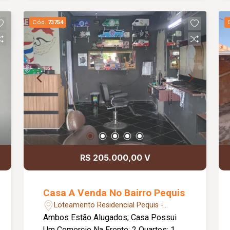
Cód.
73754
R$ 205.000,00 V
Casa A Venda No Bairro Pequis
Loteamento Residencial Pequis -
Uberlândia/MG
Ambos Estão Alugados; Casa Possui
Um Comercio Na Frente; 2 Quartos; 1