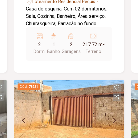
Pequis
Loteamento Residencial Pequis -
Uberlândia/MG
Casa de esquina. Com 02 dormitórios;
Sala, Cozinha; Banheiro; Área serviço;
Churrasqueira; Barracão no fundo.
2
1
2
217.72 m²
Dorm.
Banho
Garagens
Terreno
Cód.
78221