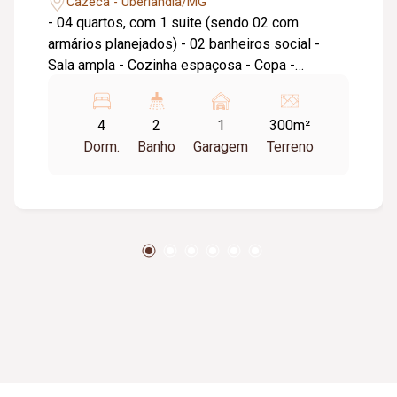
Cazeca - Uberlândia/MG
- 04 quartos, com 1 suite (sendo 02 com
armários planejados) - 02 banheiros social -
Sala ampla - Cozinha espaçosa - Copa -
Despensa - Lavanderia - Quintal amplo -
Garagem coberta para 1 carro - Estacionamento
4
2
1
300m²
para 2 carros descobertos
Dorm.
Banho
Garagem
Terreno