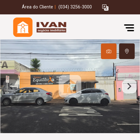
Área do Cliente
|
(034) 3256-3000