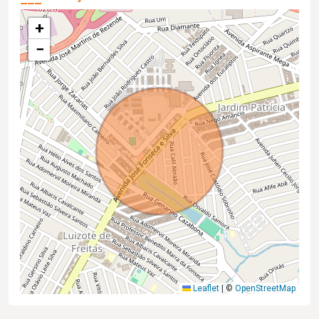
+
−
Leaflet
|
©
OpenStreetMap